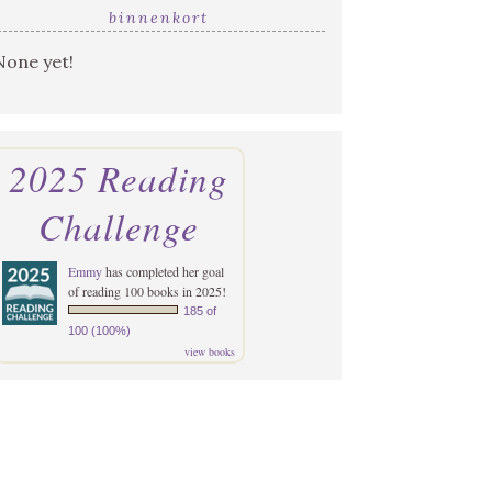
binnenkort
None yet!
2025 Reading
Challenge
Emmy
has completed her goal
of reading 100 books in 2025!
185 of
100 (100%)
view books