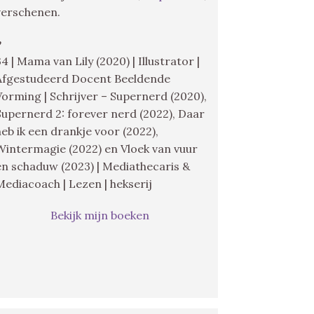
verschenen.
♥
34 | Mama van Lily (2020) | Illustrator |
Afgestudeerd Docent Beeldende
Vorming | Schrijver – Supernerd (2020),
Supernerd 2: forever nerd (2022), Daar
heb ik een drankje voor (2022),
Wintermagie (2022) en Vloek van vuur
en schaduw (2023) | Mediathecaris &
Mediacoach | Lezen | hekserij
Bekijk mijn boeken