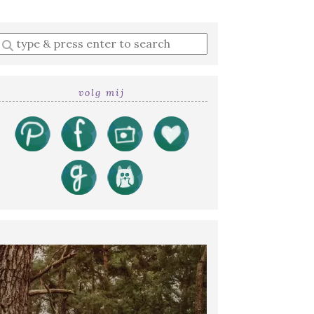
Enter
a
search
query
volg mij