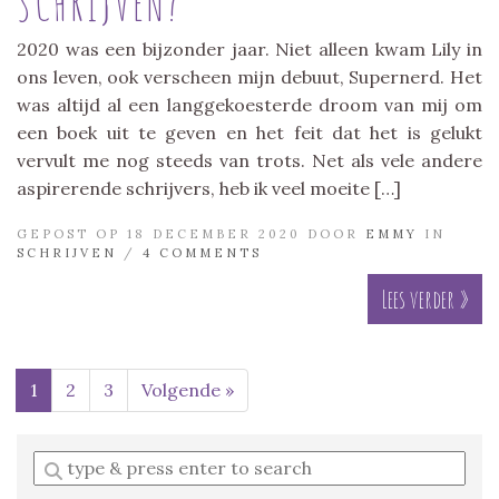
SCHRIJVEN?
2020 was een bijzonder jaar. Niet alleen kwam Lily in
ons leven, ook verscheen mijn debuut, Supernerd. Het
was altijd al een langgekoesterde droom van mij om
een boek uit te geven en het feit dat het is gelukt
vervult me nog steeds van trots. Net als vele andere
aspirerende schrijvers, heb ik veel moeite […]
GEPOST OP 18 DECEMBER 2020 DOOR
EMMY
IN
SCHRIJVEN
/
4 COMMENTS
Lees verder »
1
2
3
Volgende »
Enter
a