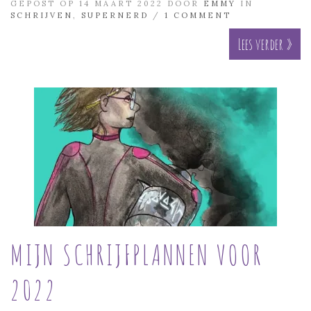
GEPOST OP 14 MAART 2022 DOOR
EMMY
IN
SCHRIJVEN
,
SUPERNERD
/
1 COMMENT
Lees verder »
MIJN SCHRIJFPLANNEN VOOR
2022