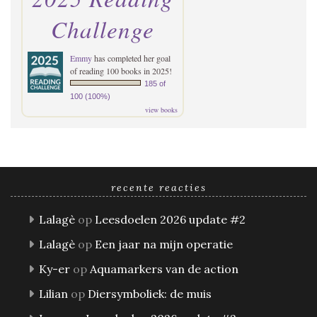
Challenge
Emmy
has completed her goal
of reading 100 books in 2025!
185 of
100 (100%)
view books
recente reacties
Lalagè
op
Leesdoelen 2026 update #2
Lalagè
op
Een jaar na mijn operatie
Ky-er
op
Aquamarkers van de action
Lilian
op
Diersymboliek: de muis