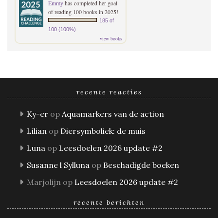
Emmy
has completed her goal
of reading 100 books in 2025!
185 of
100 (100%)
view books
recente reacties
Ky-er
op
Aquamarkers van de action
Lilian
op
Diersymboliek: de muis
Luna
op
Leesdoelen 2026 update #2
Susanne l Sylluna
op
Beschadigde boeken
Marjolijn
op
Leesdoelen 2026 update #2
recente berichten