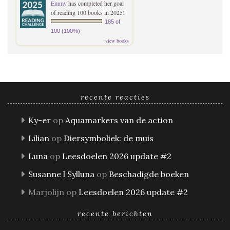
Emmy
has completed her goal
of reading 100 books in 2025!
185 of
100 (100%)
view books
recente reacties
Ky-er
op
Aquamarkers van de action
Lilian
op
Diersymboliek: de muis
Luna
op
Leesdoelen 2026 update #2
Susanne l Sylluna
op
Beschadigde boeken
Marjolijn
op
Leesdoelen 2026 update #2
recente berichten