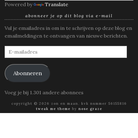
Powered by
Translate
abonneer je op dit blog via e-mail
Vul je emailadres in om in te schrijven op deze blog en
emailmeldingen te ontvangen van nieuwe berichten.
E-
mailadres
Abonneren
Voeg je bij 1.301 andere abonnees
copyright © 2026 zon en maan. kvk nummer 56155816
tweak me theme
by
nose graze