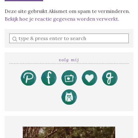
Deze site gebruikt Akismet om spam te verminderen.
Bekijk hoe je reactie gegevens worden verwerkt
.
Enter
a
search
query
volg mij