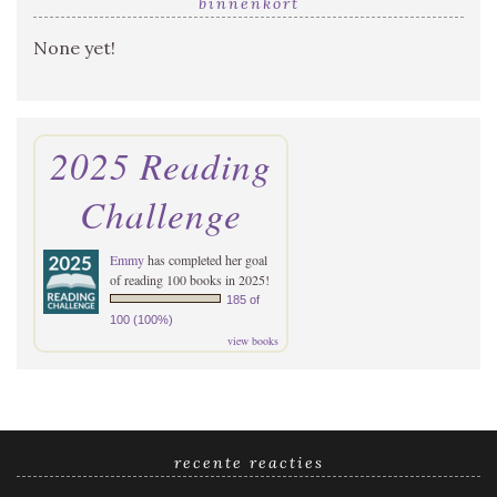
binnenkort
None yet!
2025 Reading
Challenge
Emmy
has completed her goal
of reading 100 books in 2025!
185 of
100 (100%)
view books
recente reacties