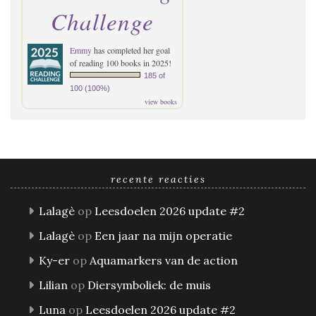
Challenge
Emmy
has completed her goal
of reading 100 books in 2025!
185 of
100 (100%)
view books
recente reacties
Lalagè
op
Leesdoelen 2026 update #2
Lalagè
op
Een jaar na mijn operatie
Ky-er
op
Aquamarkers van de action
Lilian
op
Diersymboliek: de muis
Luna
op
Leesdoelen 2026 update #2