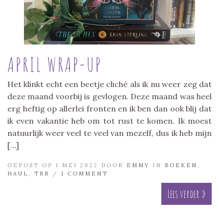
APRIL WRAP-UP
Het klinkt echt een beetje cliché als ik nu weer zeg dat
deze maand voorbij is gevlogen. Deze maand was heel
erg heftig op allerlei fronten en ik ben dan ook blij dat
ik even vakantie heb om tot rust te komen. Ik moest
natuurlijk weer veel te veel van mezelf, dus ik heb mijn
[…]
GEPOST OP 1 MEI 2022 DOOR
EMMY
IN
BOEKEN
,
HAUL
,
TBR
/
1 COMMENT
Lees verder »