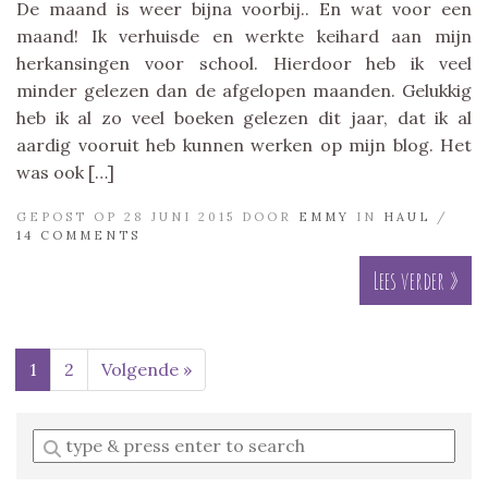
De maand is weer bijna voorbij.. En wat voor een
maand! Ik verhuisde en werkte keihard aan mijn
herkansingen voor school. Hierdoor heb ik veel
minder gelezen dan de afgelopen maanden. Gelukkig
heb ik al zo veel boeken gelezen dit jaar, dat ik al
aardig vooruit heb kunnen werken op mijn blog. Het
was ook […]
GEPOST OP 28 JUNI 2015 DOOR
EMMY
IN
HAUL
/
14 COMMENTS
Lees verder »
1
2
Volgende »
Enter
a