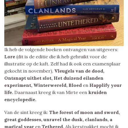
Ik heb de volgende boeken ontvangen van uitgevers:
Lore
(dit is de editie die ik heb gebruikt voor de
illustratie op de kaft. Zelf had ik ook een examenplaar
gekocht in november),
Vleugels van de dood,
Ontsnapt uithet slot, Het duizend eilanden
experiment, Winterwereld, Bloed
en
Happlify your
life.
Daarnaast kreeg ik van Mirte een
kruiden
encyclopedie.
Van de sint kreeg ik:
The forest of moon and sword,
great goddesses, unravel the dusk, clanlands, a
magical year
en
Tethered.
Als kerstpakket mocht ik