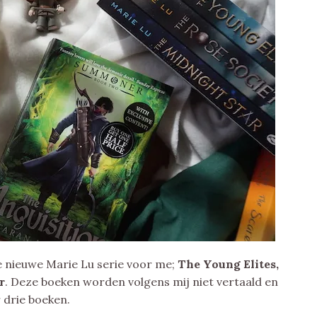
e nieuwe Marie Lu serie voor me;
The Young Elites,
r
. Deze boeken worden volgens mij niet vertaald en
r drie boeken.