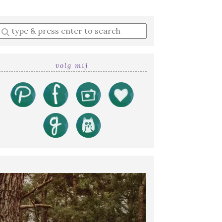
Enter
a
search
query
volg mij