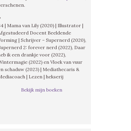
verschenen.
♥
34 | Mama van Lily (2020) | Illustrator |
Afgestudeerd Docent Beeldende
Vorming | Schrijver – Supernerd (2020),
Supernerd 2: forever nerd (2022), Daar
heb ik een drankje voor (2022),
Wintermagie (2022) en Vloek van vuur
en schaduw (2023) | Mediathecaris &
Mediacoach | Lezen | hekserij
Bekijk mijn boeken