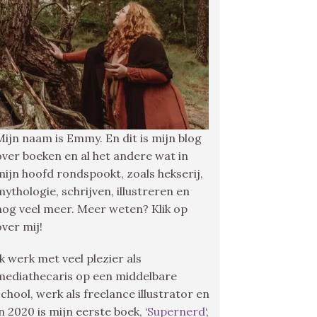
Mijn naam is Emmy. En dit is mijn blog
over boeken en al het andere wat in
mijn hoofd rondspookt, zoals hekserij,
mythologie, schrijven, illustreren en
nog veel meer. Meer weten? Klik op
over mij!
Ik werk met veel plezier als
mediathecaris op een middelbare
school, werk als freelance illustrator en
in 2020 is mijn eerste boek, ‘
Supernerd
‘,