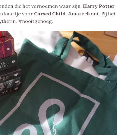
n Londen die het vernoemen waar zijn;
Harry Potter
en kaartje voor
Cursed Child
. #mazzelkont. Bij het
ytherin. #nooitgenoeg.