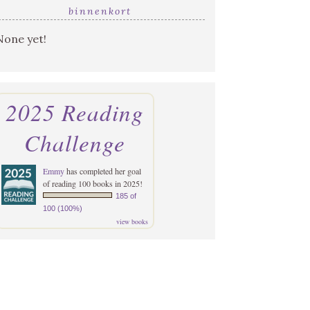
binnenkort
None yet!
2025 Reading
Challenge
Emmy
has completed her goal
of reading 100 books in 2025!
185 of
100 (100%)
view books