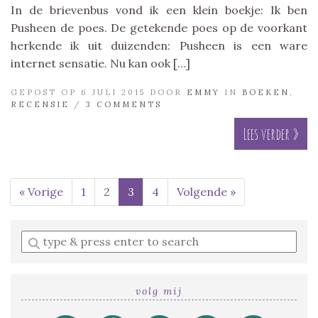
In de brievenbus vond ik een klein boekje: Ik ben
Pusheen de poes. De getekende poes op de voorkant
herkende ik uit duizenden: Pusheen is een ware
internet sensatie. Nu kan ook […]
GEPOST OP 6 JULI 2015 DOOR
EMMY
IN
BOEKEN
,
RECENSIE
/
3 COMMENTS
Lees verder »
« Vorige
1
2
3
4
Volgende »
Enter
a
search
query
volg mij