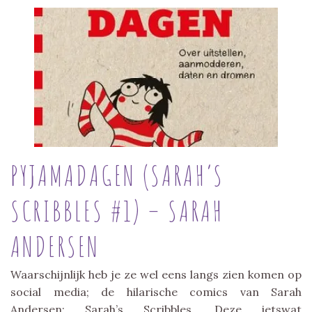
PYJAMADAGEN (SARAH’S
SCRIBBLES #1) – SARAH
ANDERSEN
Waarschijnlijk heb je ze wel eens langs zien komen op
social media; de hilarische comics van Sarah
Andersen: Sarah’s Scribbles. Deze ietswat