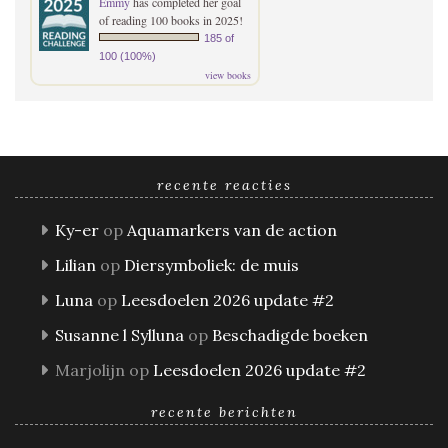
Emmy
has completed her goal
of reading 100 books in 2025!
185 of
100 (100%)
view books
recente reacties
Ky-er
op
Aquamarkers van de action
Lilian
op
Diersymboliek: de muis
Luna
op
Leesdoelen 2026 update #2
Susanne l Sylluna
op
Beschadigde boeken
Marjolijn
op
Leesdoelen 2026 update #2
recente berichten