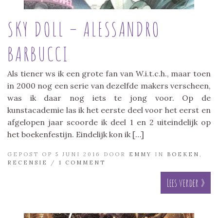
SKY DOLL – ALESSANDRO
BARBUCCI
Als tiener ws ik een grote fan van W.i.t.c.h., maar toen
in 2000 nog een serie van dezelfde makers verscheen,
was ik daar nog iets te jong voor. Op de
kunstacademie las ik het eerste deel voor het eerst en
afgelopen jaar scoorde ik deel 1 en 2 uiteindelijk op
het boekenfestijn. Eindelijk kon ik […]
GEPOST OP 5 JUNI 2016 DOOR
EMMY
IN
BOEKEN
,
RECENSIE
/
1 COMMENT
Lees verder »