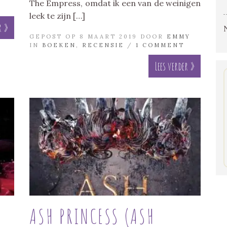
The Empress, omdat ik een van de weinigen
leek te zijn […]
r »
GEPOST OP 8 MAART 2019 DOOR
EMMY
IN
BOEKEN
,
RECENSIE
/
1 COMMENT
Lees verder »
ASH PRINCESS (ASH