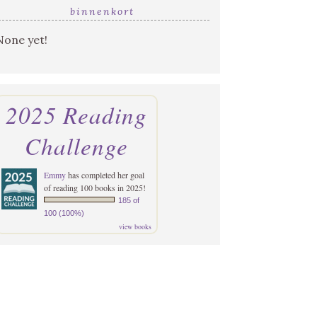
binnenkort
None yet!
2025 Reading
Challenge
Emmy
has completed her goal
of reading 100 books in 2025!
185 of
100 (100%)
view books