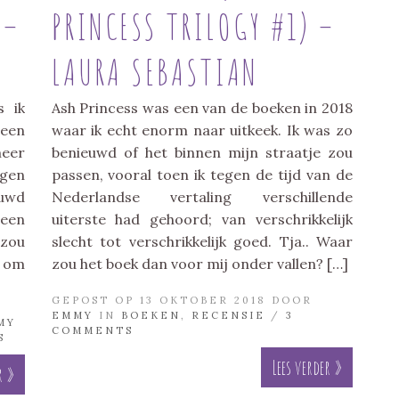
 –
PRINCESS TRILOGY #1) –
LAURA SEBASTIAN
s ik
Ash Princess was een van de boeken in 2018
geen
waar ik echt enorm naar uitkeek. Ik was zo
meer
benieuwd of het binnen mijn straatje zou
igen
passen, vooral toen ik tegen de tijd van de
uwd
Nederlandse vertaling verschillende
 een
uiterste had gehoord; van verschrikkelijk
 zou
slecht tot verschrikkelijk goed. Tja.. Waar
r om
zou het boek dan voor mij onder vallen? […]
GEPOST OP 13 OKTOBER 2018 DOOR
EMMY
IN
BOEKEN
,
RECENSIE
/
3
MY
COMMENTS
S
Lees verder »
r »