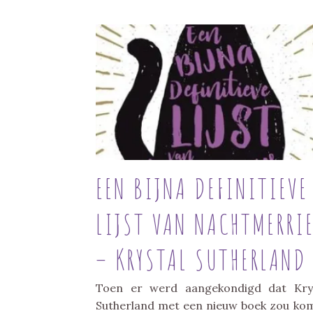
EEN BIJNA DEFINITIEVE
LIJST VAN NACHTMERRI
– KRYSTAL SUTHERLAND
Toen er werd aangekondigd dat Kry
Sutherland met een nieuw boek zou ko