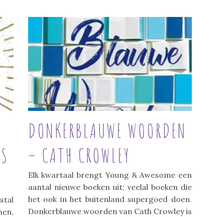
DONKERBLAUWE WOORDEN
ES
– CATH CROWLEY
Elk kwartaal brengt Young & Awesome een
aantal nieuwe boeken uit; veelal boeken die
het ook in het buitenland supergoed doen.
stal
Donkerblauwe woorden van Cath Crowley is
men,