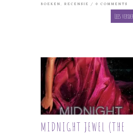
BOEKEN
,
RECENSIE
/
0 COMMENTS
Lees verde
MIDNIGHT JEWEL (THE