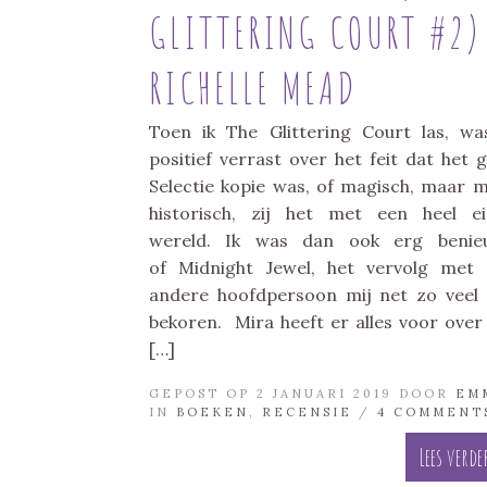
GLITTERING COURT #2)
RICHELLE MEAD
Toen ik The Glittering Court las, wa
positief verrast over het feit dat het 
Selectie kopie was, of magisch, maar 
historisch, zij het met een heel e
wereld. Ik was dan ook erg benie
of Midnight Jewel, het vervolg met
andere hoofdpersoon mij net zo veel
bekoren. Mira heeft er alles voor ove
[…]
GEPOST OP 2 JANUARI 2019 DOOR
EM
IN
BOEKEN
,
RECENSIE
/
4 COMMENT
Lees verde