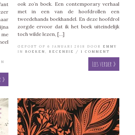
ook zo’n boek. Een contemporary verhaal
Want
met in een van de hoofdrollen een
ezer
tweedehands boekhandel. En deze hoofdrol
naar
zorgde ervoor dat ik het boek uiteindelijk
ijna
toch wilde lezen, […]
k me
heel
GEPOST OP 6 JANUARI 2018 DOOR
EMMY
IN
BOEKEN
,
RECENSIE
/
1 COMMENT
IN
Lees verder »
r »