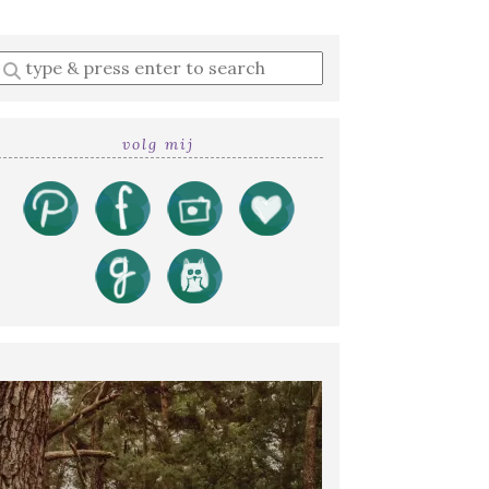
Enter
a
search
query
volg mij