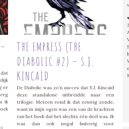
 –
THE EMPRESS (THE
DIABOLIC #2) – S.J.
KINCAID
 dat
lijk
g er
De Diabolic was zo’n succes dat S.J. Kincaid
 erg
deze standalone uitbreidde naar een
s ik
trilogie. Meteen vond ik dat eeuwig zonde,
boek
want in mijn ogen was een van de krachten
van het boek dat het slechts één deel was. Ik
was dan ook nogal huiverig voor
IN