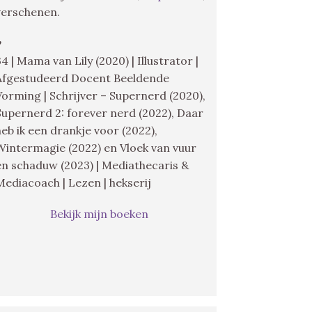
verschenen.
♥
34 | Mama van Lily (2020) | Illustrator |
Afgestudeerd Docent Beeldende
Vorming | Schrijver – Supernerd (2020),
Supernerd 2: forever nerd (2022), Daar
heb ik een drankje voor (2022),
Wintermagie (2022) en Vloek van vuur
en schaduw (2023) | Mediathecaris &
Mediacoach | Lezen | hekserij
Bekijk mijn boeken