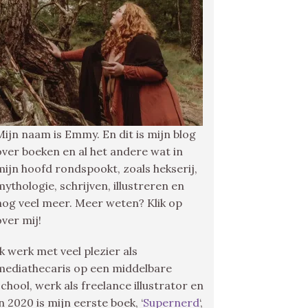
Mijn naam is Emmy. En dit is mijn blog
over boeken en al het andere wat in
mijn hoofd rondspookt, zoals hekserij,
mythologie, schrijven, illustreren en
nog veel meer. Meer weten? Klik op
over mij!
Ik werk met veel plezier als
mediathecaris op een middelbare
school, werk als freelance illustrator en
in 2020 is mijn eerste boek, ‘
Supernerd
‘,