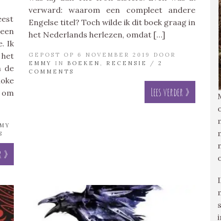
verward: waarom een compleet andere
est
Engelse titel? Toch wilde ik dit boek graag in
 een
het Nederlands herlezen, omdat […]
. Ik
het
GEPOST OP 6 NOVEMBER 2019 DOOR
EMMY
IN
BOEKEN
,
RECENSIE
/
2
n de
COMMENTS
moke
Lees verder »
n om
MY
S
r »