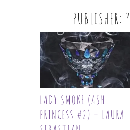
PUBLISHER:
LADY SMOKE (ASH
PRINCESS #2) – LAURA
SEBASTIAN