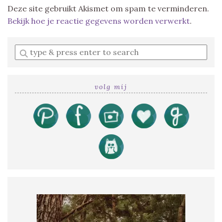
Deze site gebruikt Akismet om spam te verminderen.
Bekijk hoe je reactie gegevens worden verwerkt
.
Enter
a
search
query
volg mij