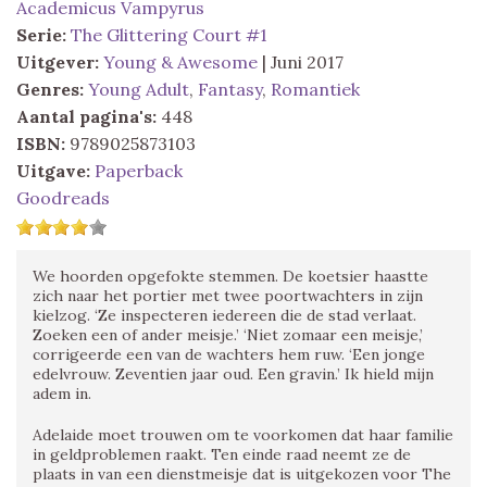
Academicus Vampyrus
Serie:
The Glittering Court #1
Uitgever:
Young & Awesome
| Juni 2017
Genres:
Young Adult
,
Fantasy
,
Romantiek
Aantal pagina's:
448
ISBN:
9789025873103
Uitgave:
Paperback
Goodreads
We hoorden opgefokte stemmen. De koetsier haastte
zich naar het portier met twee poortwachters in zijn
kielzog. ‘Ze inspecteren iedereen die de stad verlaat.
Zoeken een of ander meisje.’ ‘Niet zomaar een meisje,’
corrigeerde een van de wachters hem ruw. ‘Een jonge
edelvrouw. Zeventien jaar oud. Een gravin.’ Ik hield mijn
adem in.
Adelaide moet trouwen om te voorkomen dat haar familie
in geldproblemen raakt. Ten einde raad neemt ze de
plaats in van een dienstmeisje dat is uitgekozen voor The