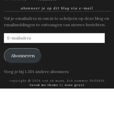
abonneer je op dit blog via e-mail
Vul je emailadres in om in te schrijven op deze blog en
emailmeldingen te ontvangen van nieuwe berichten.
E-
mailadres
Abonneren
Voeg je bij 1.301 andere abonnees
copyright © 2026 zon en maan. kvk nummer 56155816
tweak me theme
by
nose graze