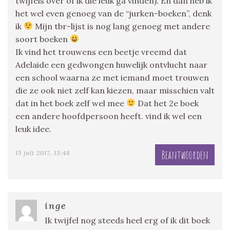
twijfels over of ik die leuk ga vinden). En dan heb ik
het wel even genoeg van de “jurken-boeken”, denk
ik
Mijn tbr-lijst is nog lang genoeg met andere
soort boeken
Ik vind het trouwens een beetje vreemd dat
Adelaide een gedwongen huwelijk ontvlucht naar
een school waarna ze met iemand moet trouwen
die ze ook niet zelf kan kiezen, maar misschien valt
dat in het boek zelf wel mee
Dat het 2e boek
een andere hoofdpersoon heeft. vind ik wel een
leuk idee.
Beantwoorden
15 juli 2017, 13:48
inge
Ik twijfel nog steeds heel erg of ik dit boek