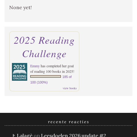
None yet!
2025 Reading
Challenge
Emmy
has completed her goal
of reading 100 books in 2025!
185 of
100 (100%)
view books
recente reacties
Lalagè
op
Leesdoelen 2026 update #2