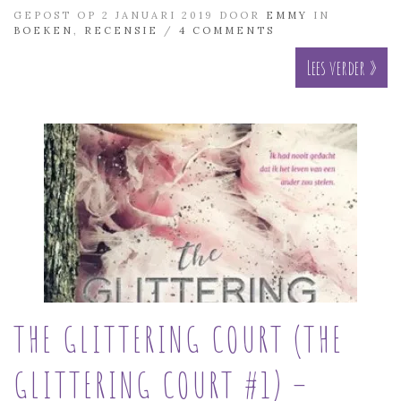
GEPOST OP 2 JANUARI 2019 DOOR
EMMY
IN
BOEKEN
,
RECENSIE
/
4 COMMENTS
Lees verder »
THE GLITTERING COURT (THE
GLITTERING COURT #1) –