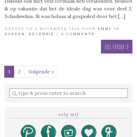
IJskoud ook met veel vermaak heb verslonden, besloot
ik op vakantie dat het de ideale dag was voor deel 3,
Schaduwkus. Ik was helaas al gespoiled door het […]
GEPOST OP 9 NOVEMBER 2014 DOOR
EMMY
IN
BOEKEN
,
RECENSIE
/
0 COMMENTS
Lees verder »
1
2
Volgende »
Enter
a
search
query
volg mij