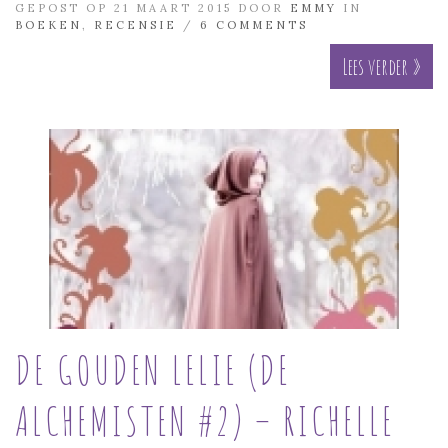
GEPOST OP 21 MAART 2015 DOOR
EMMY
IN
BOEKEN
,
RECENSIE
/
6 COMMENTS
Lees verder »
DE GOUDEN LELIE (DE
ALCHEMISTEN #2) – RICHELLE