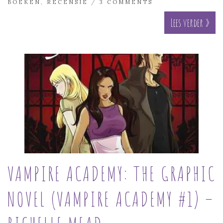
BOEKEN
,
RECENSIE
/
3 COMMENTS
Lees verder »
VAMPIRE ACADEMY: THE GRAPHIC
NOVEL (VAMPIRE ACADEMY #1) –