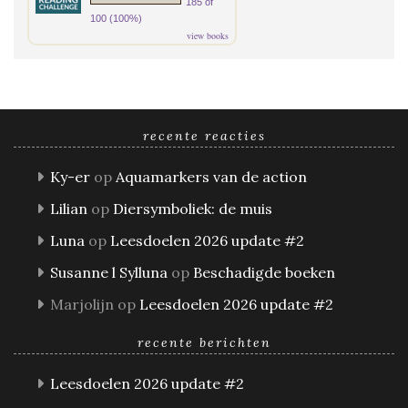
185 of
100 (100%)
view books
recente reacties
Ky-er
op
Aquamarkers van de action
Lilian
op
Diersymboliek: de muis
Luna
op
Leesdoelen 2026 update #2
Susanne l Sylluna
op
Beschadigde boeken
Marjolijn
op
Leesdoelen 2026 update #2
recente berichten
Leesdoelen 2026 update #2