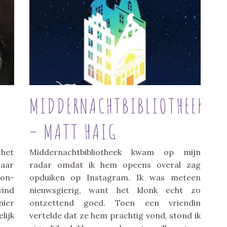
T
MIDDERNACHTBIBLIOTHEEK
– MATT HAIG
 het
Middernachtbibliotheek kwam op mijn
haar
radar omdat ik hem opeens overal zag
non-
opduiken op Instagram. Ik was meteen
vind
nieuwsgierig, want het klonk echt zo
nier
ontzettend goed. Toen een vriendin
lijk
vertelde dat ze hem prachtig vond, stond ik