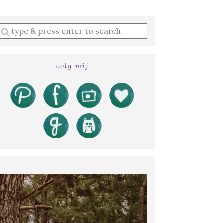
Enter
a
search
query
volg mij