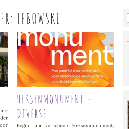
HER:
LEBOWSKI
HEKSENMONUMENT –
DIVERSE
ini-
nder
door
Begin juni verscheen Heksenmonument,