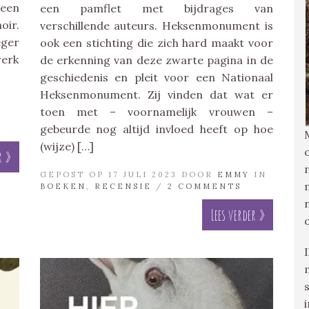
 een
een pamflet met bijdrages van
oir.
verschillende auteurs. Heksenmonument is
eger
ook een stichting die zich hard maakt voor
werk
de erkenning van deze zwarte pagina in de
geschiedenis en pleit voor een Nationaal
Heksenmonument. Zij vinden dat wat er
toen met – voornamelijk vrouwen –
gebeurde nog altijd invloed heeft op hoe
(wijze) […]
r »
GEPOST OP 17 JULI 2023 DOOR
EMMY
IN
BOEKEN
,
RECENSIE
/
2 COMMENTS
Lees verder »