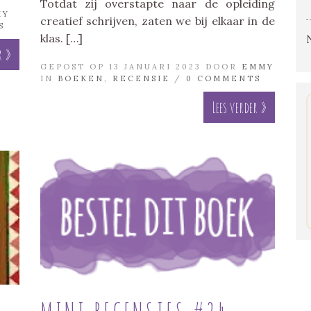
Totdat zij overstapte naar de opleiding
MY
creatief schrijven, zaten we bij elkaar in de
S
klas. […]
r »
GEPOST OP 13 JANUARI 2023 DOOR
EMMY
IN
BOEKEN
,
RECENSIE
/
0 COMMENTS
Lees verder »