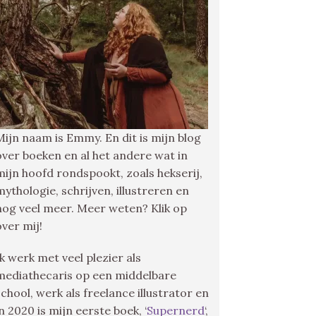
Mijn naam is Emmy. En dit is mijn blog
over boeken en al het andere wat in
mijn hoofd rondspookt, zoals hekserij,
mythologie, schrijven, illustreren en
nog veel meer. Meer weten? Klik op
over mij!
Ik werk met veel plezier als
mediathecaris op een middelbare
school, werk als freelance illustrator en
in 2020 is mijn eerste boek, ‘
Supernerd
‘,