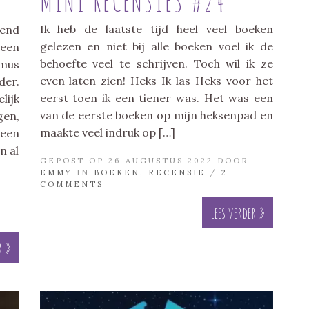
MINI RECENSIES #24
Ik heb de laatste tijd heel veel boeken
end
gelezen en niet bij alle boeken voel ik de
een
behoefte veel te schrijven. Toch wil ik ze
imus
even laten zien! Heks Ik las Heks voor het
der.
eerst toen ik een tiener was. Het was een
ijk
van de eerste boeken op mijn heksenpad en
gen,
maakte veel indruk op […]
een
n al
GEPOST OP 26 AUGUSTUS 2022 DOOR
EMMY
IN
BOEKEN
,
RECENSIE
/
2
COMMENTS
Lees verder »
r »