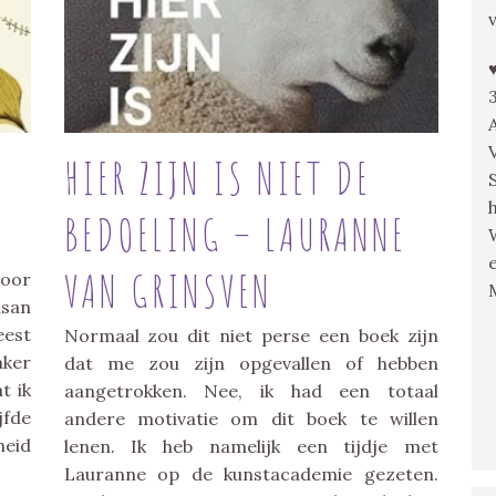
HIER ZIJN IS NIET DE
BEDOELING – LAURANNE
VAN GRINSVEN
voor
usan
est
Normaal zou dit niet perse een boek zijn
aker
dat me zou zijn opgevallen of hebben
t ik
aangetrokken. Nee, ik had een totaal
jfde
andere motivatie om dit boek te willen
heid
lenen. Ik heb namelijk een tijdje met
Lauranne op de kunstacademie gezeten.