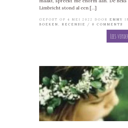
maakt, spreekt me enorm aan. De heks
Limbricht stond al een […]
GEPOST OP 4 MEI 2022 DOOR
EMMY
I
BOEKEN
,
RECENSIE
/
0 COMMENTS
Lees verde