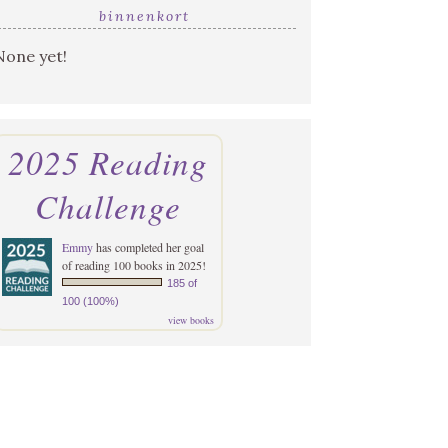
binnenkort
None yet!
2025 Reading
Challenge
Emmy
has completed her goal
of reading 100 books in 2025!
185 of
100 (100%)
view books