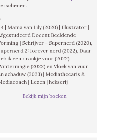
verschenen.
♥
34 | Mama van Lily (2020) | Illustrator |
Afgestudeerd Docent Beeldende
Vorming | Schrijver – Supernerd (2020),
Supernerd 2: forever nerd (2022), Daar
heb ik een drankje voor (2022),
Wintermagie (2022) en Vloek van vuur
en schaduw (2023) | Mediathecaris &
Mediacoach | Lezen | hekserij
Bekijk mijn boeken