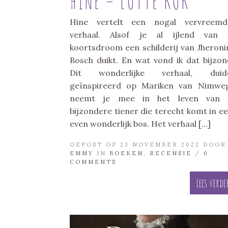
HINE – LOTTE KOK
Hine vertelt een nogal vervreemd
verhaal. Alsof je al ijlend van 
koortsdroom een schilderij van Jheron
Bosch duikt. En wat vond ik dat bijzon
Dit wonderlijke verhaal, duidel
geïnspireerd op Mariken van Nimwe
neemt je mee in het leven van 
bijzondere tiener die terecht komt in ee
even wonderlijk bos. Het verhaal […]
GEPOST OP 23 NOVEMBER 2022 DOOR
EMMY
IN
BOEKEN
,
RECENSIE
/
0
COMMENTS
Lees verde