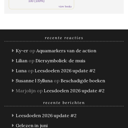
100 (100%)
view books
recente reacties
Ky-er
op
Aquamarkers van de action
Lilian
op
Diersymboliek: de muis
Luna
op
Leesdoelen 2026 update #2
Susanne l Sylluna
op
Beschadigde boeken
Marjolijn
op
Leesdoelen 2026 update #2
recente berichten
Leesdoelen 2026 update #2
Gelezen in juni