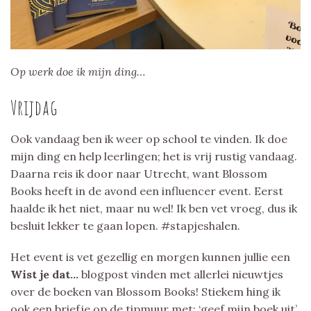
Op werk doe ik mijn ding…
Vrijdag
Ook vandaag ben ik weer op school te vinden. Ik doe
mijn ding en help leerlingen; het is vrij rustig vandaag.
Daarna reis ik door naar Utrecht, want Blossom
Books heeft in de avond een influencer event. Eerst
haalde ik het niet, maar nu wel! Ik ben vet vroeg, dus ik
besluit lekker te gaan lopen. #stapjeshalen.
Het event is vet gezellig en morgen kunnen jullie een
Wist je dat…
blogpost vinden met allerlei nieuwtjes
over de boeken van Blossom Books! Stiekem hing ik
ook een briefje op de tipmuur met; ‘geef mijn boek uit’.