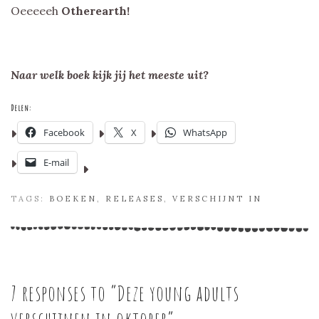
Oeeeeeh
Otherearth!
Naar welk boek kijk jij het meeste uit?
Delen:
Facebook
X
WhatsApp
E-mail
TAGS:
BOEKEN
,
RELEASES
,
VERSCHIJNT IN
7 responses to “
Deze young adults