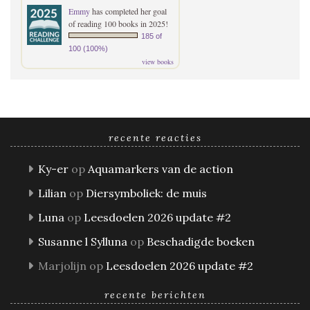
Emmy
has completed her goal
of reading 100 books in 2025!
185 of
100 (100%)
view books
recente reacties
Ky-er
op
Aquamarkers van de action
Lilian
op
Diersymboliek: de muis
Luna
op
Leesdoelen 2026 update #2
Susanne l Sylluna
op
Beschadigde boeken
Marjolijn
op
Leesdoelen 2026 update #2
recente berichten