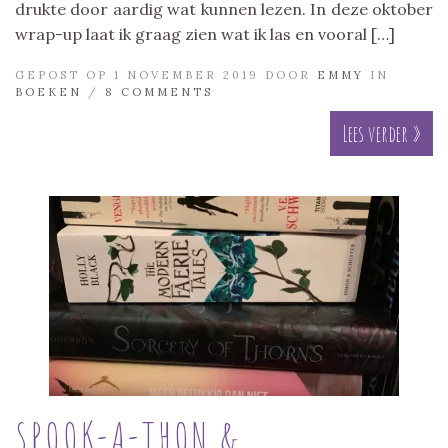
drukte door aardig wat kunnen lezen. In deze oktober
wrap-up laat ik graag zien wat ik las en vooral […]
GEPOST OP 1 NOVEMBER 2019 DOOR
EMMY
IN
BOEKEN
/
8 COMMENTS
Lees verder »
SPOOK-A-THON &