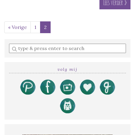
Lees verder »
« Vorige
1
2
Enter
a
search
query
volg mij