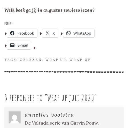
Welk boek ga jij in augustus sowieso lezen?
Delen:
Facebook
X
WhatsApp
E-mail
TAGS:
GELEZEN
,
WRAP UP
,
WRAP-UP
5 responses to “
Wrap up juli 2020
”
annelies voolstra
De Valtada serie vsn Garvin Pouw.