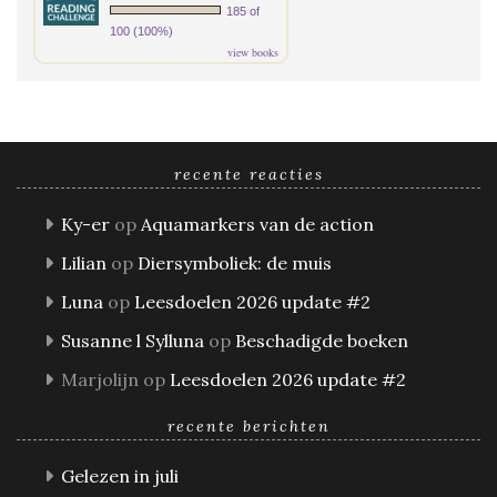
185 of
100 (100%)
view books
recente reacties
Ky-er
op
Aquamarkers van de action
Lilian
op
Diersymboliek: de muis
Luna
op
Leesdoelen 2026 update #2
Susanne l Sylluna
op
Beschadigde boeken
Marjolijn
op
Leesdoelen 2026 update #2
recente berichten
Gelezen in juli