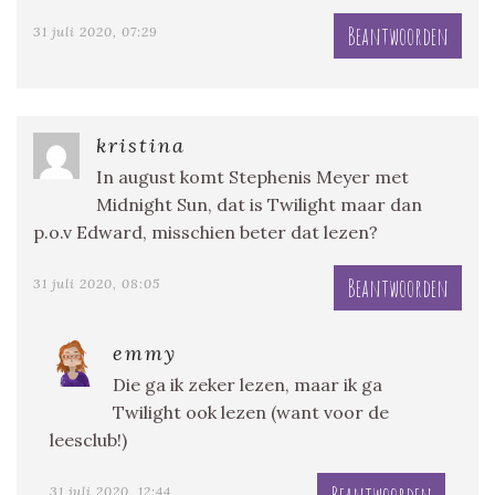
Beantwoorden
31 juli 2020, 07:29
kristina
In august komt Stephenis Meyer met
Midnight Sun, dat is Twilight maar dan
p.o.v Edward, misschien beter dat lezen?
Beantwoorden
31 juli 2020, 08:05
emmy
Die ga ik zeker lezen, maar ik ga
Twilight ook lezen (want voor de
leesclub!)
31 juli 2020, 12:44