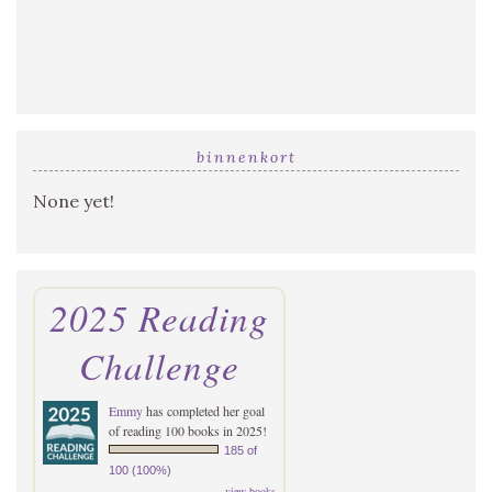
binnenkort
None yet!
2025 Reading
Challenge
Emmy
has completed her goal
of reading 100 books in 2025!
185 of
100 (100%)
view books