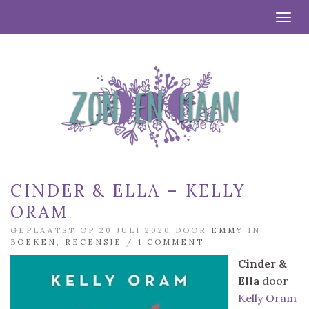
Togg
CINDER & ELLA – KELLY
ORAM
GEPLAATST OP 20 JULI 2020 DOOR
EMMY
IN
BOEKEN
,
RECENSIE
/
1 COMMENT
Cinder &
Ella
door
Kelly Oram