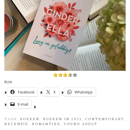
Delen:
Facebook
X
WhatsApp
E-mail
TAGS:
BOEKEN
,
BOEKEN IN 2021
,
CONTEMPORARY
,
RECENSIE
,
ROMANTIEK
,
YOUNG ADULT