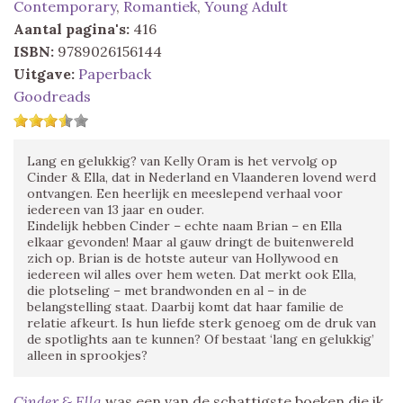
Contemporary
,
Romantiek
,
Young Adult
Aantal pagina's:
416
ISBN:
9789026156144
Uitgave:
Paperback
Goodreads
Lang en gelukkig? van Kelly Oram is het vervolg op
Cinder & Ella, dat in Nederland en Vlaanderen lovend werd
ontvangen. Een heerlijk en meeslepend verhaal voor
iedereen van 13 jaar en ouder.
Eindelijk hebben Cinder – echte naam Brian – en Ella
elkaar gevonden! Maar al gauw dringt de buitenwereld
zich op. Brian is de hotste auteur van Hollywood en
iedereen wil alles over hem weten. Dat merkt ook Ella,
die plotseling – met brandwonden en al – in de
belangstelling staat. Daarbij komt dat haar familie de
relatie afkeurt. Is hun liefde sterk genoeg om de druk van
de spotlights aan te kunnen? Of bestaat ‘lang en gelukkig’
alleen in sprookjes?
Cinder & Ella
was een van de schattigste boeken die ik