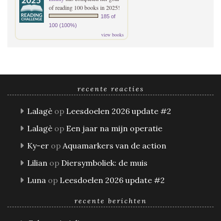
of reading 100 books in 2025!
185 of
100 (100%)
view books
recente reacties
Lalagè
op
Leesdoelen 2026 update #2
Lalagè
op
Een jaar na mijn operatie
Ky-er
op
Aquamarkers van de action
Lilian
op
Diersymboliek: de muis
Luna
op
Leesdoelen 2026 update #2
recente berichten