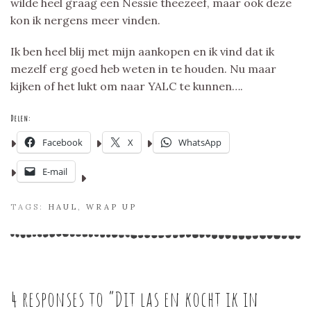
wilde heel graag een Nessie theezeef, maar ook deze
kon ik nergens meer vinden.
Ik ben heel blij met mijn aankopen en ik vind dat ik
mezelf erg goed heb weten in te houden. Nu maar
kijken of het lukt om naar YALC te kunnen….
Delen:
Facebook
X
WhatsApp
E-mail
TAGS:
HAUL
,
WRAP UP
4 responses to “
Dit las en kocht ik in