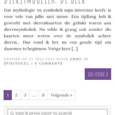
Dat mythologie en symboliek mijn interesse heeft, is
voor vele van jullie niet nieuw. Een tijdlang heb ik
gewerkt met dierenkaarten die gelinkt waren aan
dierensymboliek. Nu wilde ik graag ook zonder die
kaarten meer weten over de symboliek achter
dieren… Dus vond ik het nu een goede tijd om
daarmee te beginnen. Vorige keer […]
GEPOST OP 27 JULI 2013 DOOR
EMMY
IN
SPIRITUEEL
/
8 COMMENTS
Lees verder »
1
2
3
…
8
Volgende »
Enter