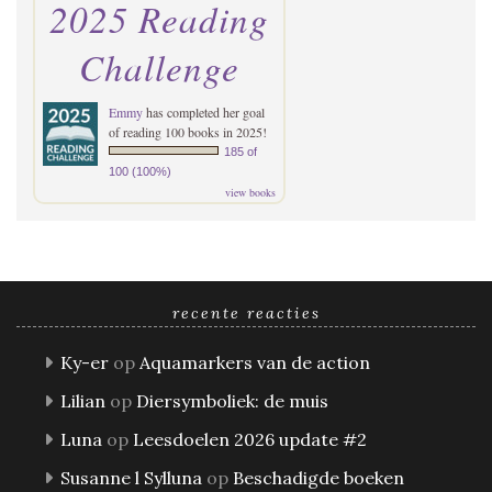
2025 Reading
Challenge
Emmy
has completed her goal
of reading 100 books in 2025!
185 of
100 (100%)
view books
recente reacties
Ky-er
op
Aquamarkers van de action
Lilian
op
Diersymboliek: de muis
Luna
op
Leesdoelen 2026 update #2
Susanne l Sylluna
op
Beschadigde boeken