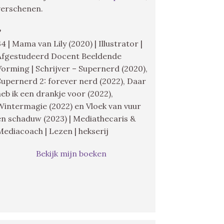
verschenen.
♥
34 | Mama van Lily (2020) | Illustrator |
Afgestudeerd Docent Beeldende
Vorming | Schrijver – Supernerd (2020),
Supernerd 2: forever nerd (2022), Daar
heb ik een drankje voor (2022),
Wintermagie (2022) en Vloek van vuur
en schaduw (2023) | Mediathecaris &
Mediacoach | Lezen | hekserij
Bekijk mijn boeken