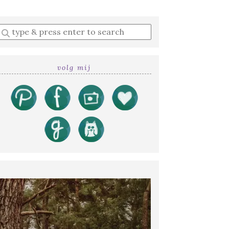
Enter
a
search
query
volg mij