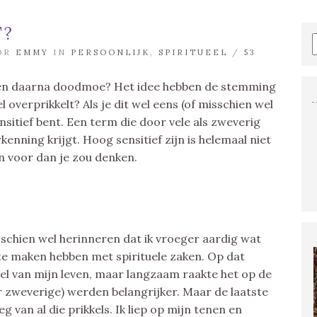
T?
OOR
EMMY
IN
PERSOONLIJK
,
SPIRITUEEL
/
53
 en daarna doodmoe? Het idee hebben de stemming
overprikkelt? Als je dit wel eens (of misschien wel
nsitief bent. Een term die door vele als zweverig
nning krijgt. Hoog sensitief zijn is helemaal niet
 voor dan je zou denken.
sschien wel herinneren dat ik vroeger aardig wat
 te maken hebben met spirituele zaken. Op dat
l van mijn leven, maar langzaam raakte het op de
 zweverige) werden belangrijker. Maar de laatste
eg van al die prikkels. Ik liep op mijn tenen en