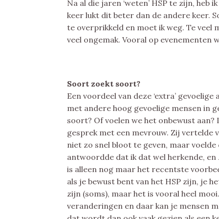
Na al die jaren ‘weten’ HSP te zijn, heb 
keer lukt dit beter dan de andere keer. 
te overprikkeld en moet ik weg. Te veel m
veel ongemak. Vooral op evenementen waa
Soort zoekt soort?
Een voordeel van deze ‘extra’ gevoelige 
met andere hoog gevoelige mensen in ge
soort? Of voelen we het onbewust aan? La
gesprek met een mevrouw. Zij vertelde v
niet zo snel bloot te geven, maar voelde d
antwoordde dat ik dat wel herkende, en 
is alleen nog maar het recentste voorbe
als je bewust bent van het HSP zijn, je h
zijn (soms), maar het is vooral heel mooi
veranderingen en daar kan je mensen me
dat wordt dan ook vaak gezien als een ken