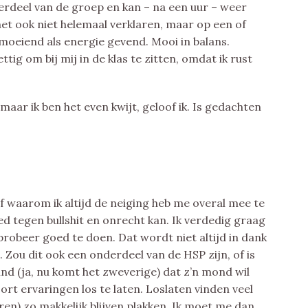
erdeel van de groep en kan – na een uur – weer
het ook niet helemaal verklaren, maar op een of
moeiend als energie gevend. Mooi in balans.
tig om bij mij in de klas te zitten, omdat ik rust
 maar ik ben het even kwijt, geloof ik. Is gedachten
af waarom ik altijd de neiging heb me overal mee te
d tegen bullshit en onrecht kan. Ik verdedig graag
 probeer goed te doen. Dat wordt niet altijd in dank
 Zou dit ook een onderdeel van de HSP zijn, of is
nd (ja, nu komt het zweverige) dat z’n mond wil
ort ervaringen los te laten. Loslaten vinden veel
en) zo makkelijk blijven plakken. Ik moet me dan