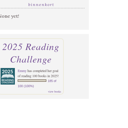
binnenkort
None yet!
2025 Reading
Challenge
Emmy
has completed her goal
of reading 100 books in 2025!
185 of
100 (100%)
view books