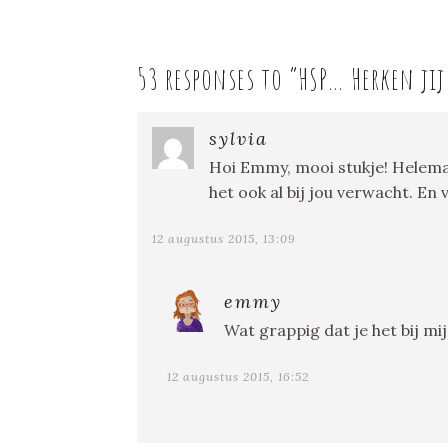
53 responses to “
HSP… Herken jij
sylvia
Hoi Emmy, mooi stukje! Helema
het ook al bij jou verwacht. En
12 augustus 2015, 13:09
emmy
Wat grappig dat je het bij mi
12 augustus 2015, 16:52