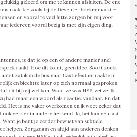
ik gelukkig geleerd om me te kunnen afsluiten. De ene
Soms raak ik – zoals bij de Deventer boekenmarkt –
ensen en vooral te veel hitte zorgen bij mij voor
r iedereen vooral bezig is met zijn eigen ding.
antennes, is dat je op een of andere manier snel
sprek raakt. Hoe dit komt, geen idee. Soort zoekt
atst zat ik in de bus naar Castlefest en raakte in
rolijk en biechtte later op zich normaal gesproken
at dit bij mij wel kon. Want ze was HSP, zei ze. Ik
zij had maar een woord als reactie: vandaar. En dat
eld. Het is me vaker overkomen en ik weet zeker dat
et ook eerder in andere herkend. Ja, het kan een last
.. Want je bent je eerder bewust van subtiele
e helpen. Zorgzaam en altijd aan anderen denken,
merk van een HSP’er (bah, eigenlijk zijn labeltjes