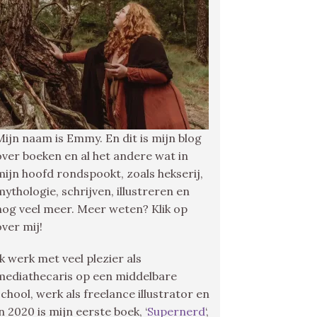
Mijn naam is Emmy. En dit is mijn blog
over boeken en al het andere wat in
mijn hoofd rondspookt, zoals hekserij,
mythologie, schrijven, illustreren en
nog veel meer. Meer weten? Klik op
over mij!
Ik werk met veel plezier als
mediathecaris op een middelbare
school, werk als freelance illustrator en
in 2020 is mijn eerste boek, ‘
Supernerd
‘,