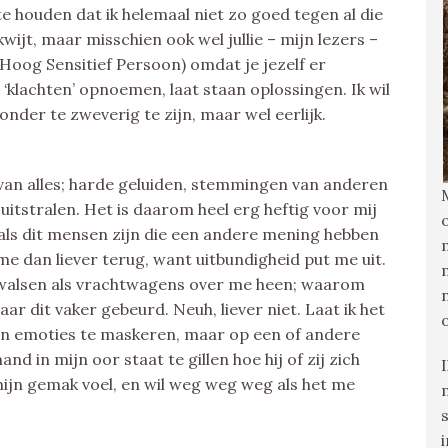
 houden dat ik helemaal niet zo goed tegen al die
i kwijt, maar misschien ook wel jullie – mijn lezers –
Hoog Sensitief Persoon) omdat je jezelf er
n ‘klachten’ opnoemen, laat staan oplossingen. Ik wil
nder te zweverig te zijn, maar wel eerlijk.
r van alles; harde geluiden, stemmingen van anderen
itstralen. Het is daarom heel erg heftig voor mij
als dit mensen zijn die een andere mening hebben
 me dan liever terug, want uitbundigheid put me uit.
 walsen als vrachtwagens over me heen; waarom
aar dit vaker gebeurd. Neuh, liever niet. Laat ik het
hun emoties te maskeren, maar op een of andere
and in mijn oor staat te gillen hoe hij of zij zich
 mijn gemak voel, en wil weg weg weg als het me