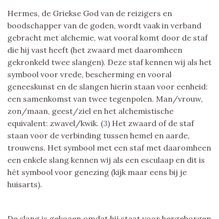
Hermes, de Griekse God van de reizigers en
boodschapper van de goden, wordt vaak in verband
gebracht met alchemie, wat vooral komt door de staf
die hij vast heeft (het zwaard met daaromheen
gekronkeld twee slangen). Deze staf kennen wij als het
symbool voor vrede, bescherming en vooral
geneeskunst en de slangen hierin staan voor eenheid:
een samenkomst van twee tegenpolen. Man/vrouw,
zon/maan, geest/ziel en het alchemistische
equivalent: zwavel/kwik. (
3
) Het zwaard of de staf
staan voor de verbinding tussen hemel en aarde,
trouwens. Het symbool met een staf met daaromheen
een enkele slang kennen wij als een esculaap en dit is
hét symbool voor genezing (kijk maar eens bij je
huisarts).
De slang is gekozen omdat hij staat voor hergeborgen