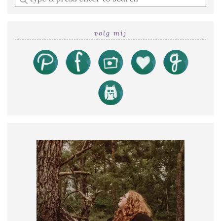
a
search
query
volg mij