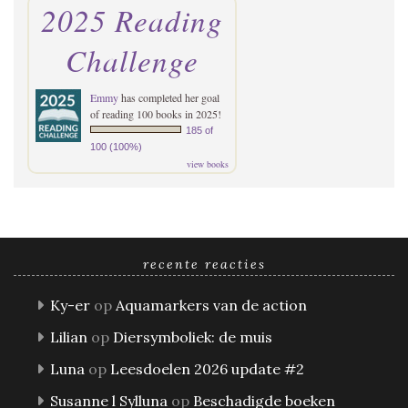
2025 Reading
Challenge
Emmy
has completed her goal
of reading 100 books in 2025!
185 of
100 (100%)
view books
recente reacties
Ky-er
op
Aquamarkers van de action
Lilian
op
Diersymboliek: de muis
Luna
op
Leesdoelen 2026 update #2
Susanne l Sylluna
op
Beschadigde boeken