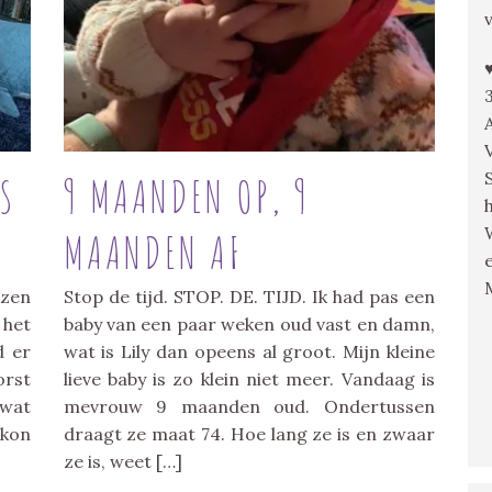
IS
9 MAANDEN OP, 9
MAANDEN AF
ezen
Stop de tijd. STOP. DE. TIJD. Ik had pas een
 het
baby van een paar weken oud vast en damn,
d er
wat is Lily dan opeens al groot. Mijn kleine
orst
lieve baby is zo klein niet meer. Vandaag is
 wat
mevrouw 9 maanden oud. Ondertussen
 kon
draagt ze maat 74. Hoe lang ze is en zwaar
ze is, weet […]