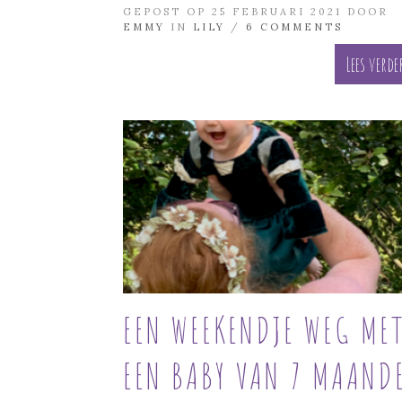
GEPOST OP 25 FEBRUARI 2021 DOOR
EMMY
IN
LILY
/
6 COMMENTS
Lees verde
EEN WEEKENDJE WEG ME
EEN BABY VAN 7 MAAND