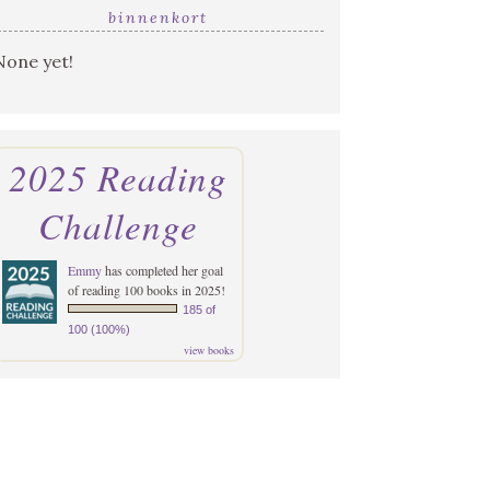
binnenkort
None yet!
2025 Reading
Challenge
Emmy
has completed her goal
of reading 100 books in 2025!
185 of
100 (100%)
view books