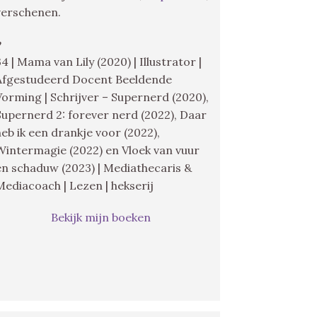
verschenen.
♥
34 | Mama van Lily (2020) | Illustrator |
Afgestudeerd Docent Beeldende
Vorming | Schrijver – Supernerd (2020),
Supernerd 2: forever nerd (2022), Daar
heb ik een drankje voor (2022),
Wintermagie (2022) en Vloek van vuur
en schaduw (2023) | Mediathecaris &
Mediacoach | Lezen | hekserij
Bekijk mijn boeken