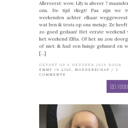
Allereerst: wow, Lily is alweer 7 maanden
ons. De tijd vliegt! Pas zijn we 
weekenden achter elkaar weggewees
wat ben ik trots op ons meisje. Ze heeft
zo goed gedaan! Het eerste weekend
het weekend Elfia. Of het nu zou door
of niet: ik had een huisje gehuurd en w
[…]
GEPOST OP 6 OKTOBER 2020 DOOR
EMMY
IN
LILY
,
MOEDERSCHAP
/
2
COMMENTS
Lees verde