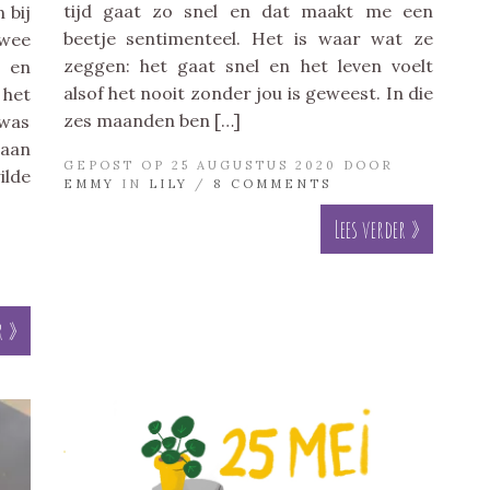
tijd gaat zo snel en dat maakt me een
 bij
beetje sentimenteel. Het is waar wat ze
twee
zeggen: het gaat snel en het leven voelt
t en
alsof het nooit zonder jou is geweest. In die
 het
zes maanden ben […]
 was
gaan
GEPOST OP 25 AUGUSTUS 2020 DOOR
ilde
EMMY
IN
LILY
/
8 COMMENTS
Lees verder »
r »