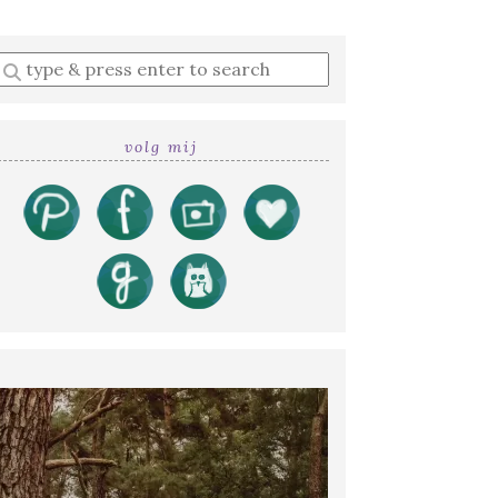
Enter
a
search
query
volg mij