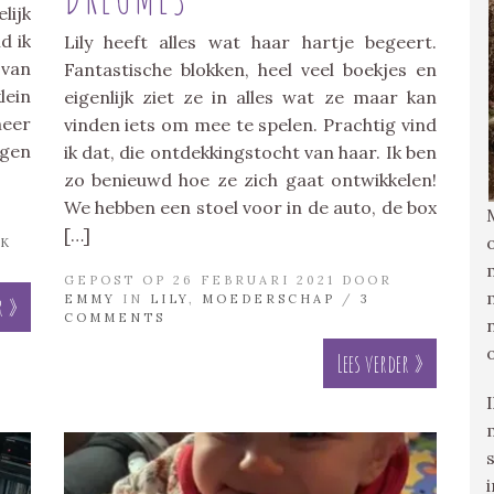
lijk
d ik
Lily heeft alles wat haar hartje begeert.
 van
Fantastische blokken, heel veel boekjes en
lein
eigenlijk ziet ze in alles wat ze maar kan
meer
vinden iets om mee te spelen. Prachtig vind
ngen
ik dat, die ontdekkingstocht van haar. Ik ben
zo benieuwd hoe ze zich gaat ontwikkelen!
We hebben een stoel voor in de auto, de box
[…]
JK
GEPOST OP 26 FEBRUARI 2021 DOOR
EMMY
IN
LILY
,
MOEDERSCHAP
/
3
r »
COMMENTS
Lees verder »