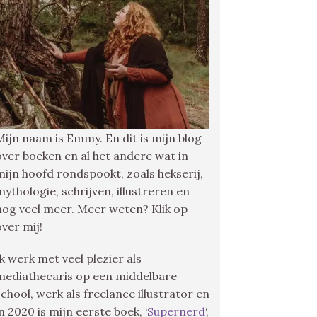
Mijn naam is Emmy. En dit is mijn blog
over boeken en al het andere wat in
mijn hoofd rondspookt, zoals hekserij,
mythologie, schrijven, illustreren en
nog veel meer. Meer weten? Klik op
over mij!
Ik werk met veel plezier als
mediathecaris op een middelbare
school, werk als freelance illustrator en
in 2020 is mijn eerste boek, ‘
Supernerd
‘,