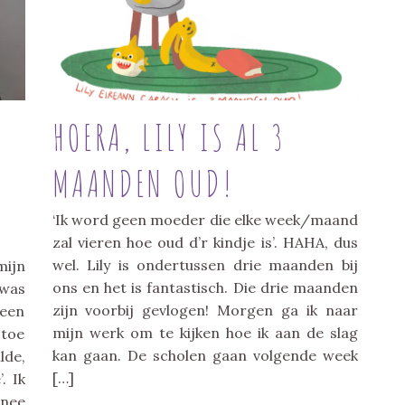
HOERA, LILY IS AL 3
MAANDEN OUD!
‘Ik word geen moeder die elke week/maand
zal vieren hoe oud d’r kindje is’. HAHA, dus
wel. Lily is ondertussen drie maanden bij
mijn
ons en het is fantastisch. Die drie maanden
was
zijn voorbij gevlogen! Morgen ga ik naar
geen
mijn werk om te kijken hoe ik aan de slag
 toe
kan gaan. De scholen gaan volgende week
lde,
[…]
. Ik
 nee