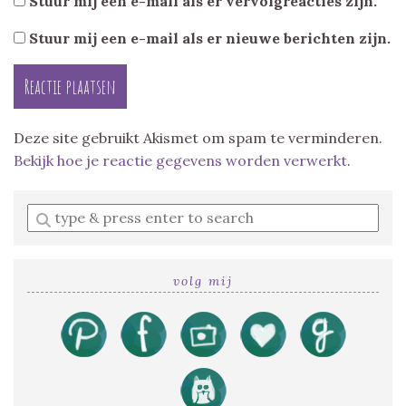
Stuur mij een e-mail als er vervolgreacties zijn.
Stuur mij een e-mail als er nieuwe berichten zijn.
Deze site gebruikt Akismet om spam te verminderen.
Bekijk hoe je reactie gegevens worden verwerkt
.
Enter
a
search
query
volg mij