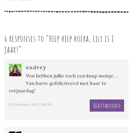
6 responses to “
Hiep hiep hoera, Lily is 1
jaar!
”
audrey
Wat hebben jullie toch een knap meisje…
Van harte gefeliciteerd met haar 1e
verjaardag!
Beantwoorden
25 februari 2021, 08:36