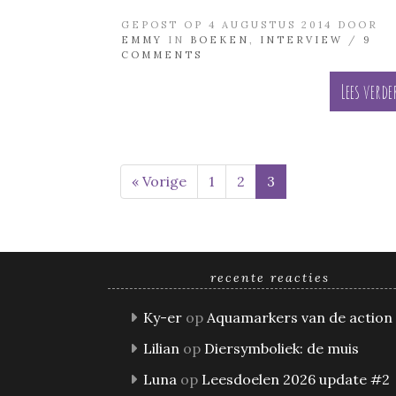
GEPOST OP 4 AUGUSTUS 2014 DOOR
EMMY
IN
BOEKEN
,
INTERVIEW
/
9
COMMENTS
Lees verde
« Vorige
1
2
3
recente reacties
Ky-er
op
Aquamarkers van de action
Lilian
op
Diersymboliek: de muis
Luna
op
Leesdoelen 2026 update #2