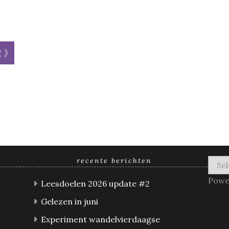
r »
recente berichten
Powe
Leesdoelen 2026 update #2
Gelezen in juni
Experiment wandelvierdaagse