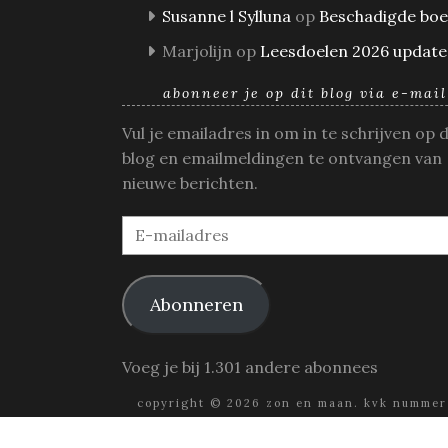
Susanne l Sylluna
op
Beschadigde bo
Marjolijn
op
Leesdoelen 2026 update
abonneer je op dit blog via e-mail
Vul je emailadres in om in te schrijven op 
blog en emailmeldingen te ontvangen van
nieuwe berichten.
E-
mailadres
Abonneren
Voeg je bij 1.301 andere abonnees
copyright © 2026 zon en maan. kvk nummer