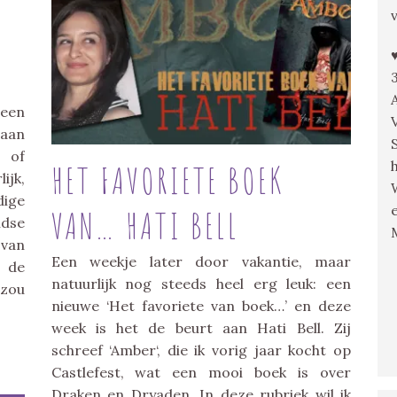
 een
 aan
 of
HET FAVORIETE BOEK
ijk,
ige
VAN… HATI BELL
ndse
 van
Een weekje later door vakantie, maar
 de
natuurlijk nog steeds heel erg leuk: een
 zou
nieuwe ‘Het favoriete van boek…’ en deze
week is het de beurt aan Hati Bell. Zij
schreef ‘Amber‘, die ik vorig jaar kocht op
Castlefest, wat een mooi boek is over
Draken en Dryaden. In deze rubriek wil ik