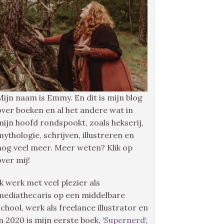
Mijn naam is Emmy. En dit is mijn blog
over boeken en al het andere wat in
mijn hoofd rondspookt, zoals hekserij,
mythologie, schrijven, illustreren en
nog veel meer. Meer weten? Klik op
over mij!
Ik werk met veel plezier als
mediathecaris op een middelbare
school, werk als freelance illustrator en
in 2020 is mijn eerste boek, ‘
Supernerd
‘,