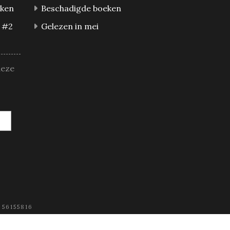
eken
Beschadigde boeken
 #2
Gelezen in mei
deze
 56155816