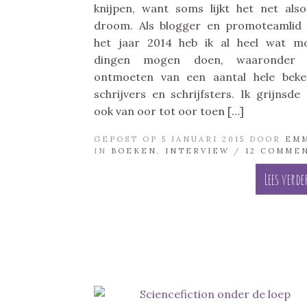
knijpen, want soms lijkt het net also
droom. Als blogger en promoteamlid
het jaar 2014 heb ik al heel wat m
dingen mogen doen, waaronder 
ontmoeten van een aantal hele bek
schrijvers en schrijfsters. Ik grijnsde
ook van oor tot oor toen […]
GEPOST OP 5 JANUARI 2015 DOOR
EM
IN
BOEKEN
,
INTERVIEW
/
12 COMME
Lees verde