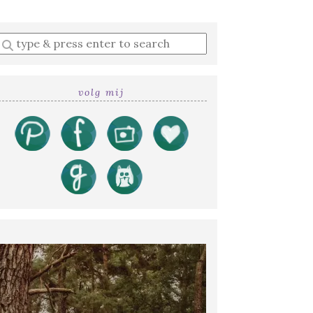
Enter
a
search
query
volg mij