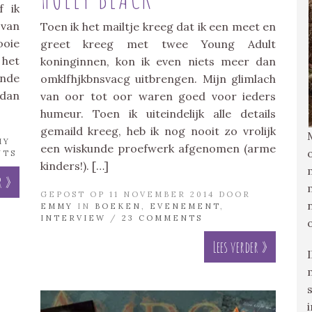
f ik
 van
Toen ik het mailtje kreeg dat ik een meet en
ooie
greet kreeg met twee Young Adult
het
koninginnen, kon ik even niets meer dan
ende
omklfhjkbnsvacg uitbrengen. Mijn glimlach
 dan
van oor tot oor waren goed voor ieders
humeur. Toen ik uiteindelijk alle details
gemaild kreeg, heb ik nog nooit zo vrolijk
MY
een wiskunde proefwerk afgenomen (arme
NTS
kinders!). […]
r »
GEPOST OP 11 NOVEMBER 2014 DOOR
EMMY
IN
BOEKEN
,
EVENEMENT
,
INTERVIEW
/
23 COMMENTS
Lees verder »