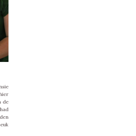
nsie
hier
n de
 had
uden
leuk