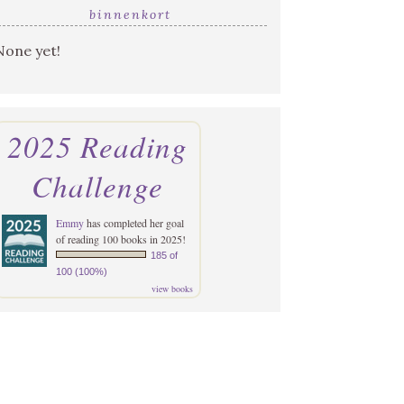
binnenkort
None yet!
2025 Reading
Challenge
Emmy
has completed her goal
of reading 100 books in 2025!
185 of
100 (100%)
view books