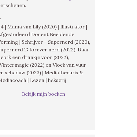
verschenen.
♥
34 | Mama van Lily (2020) | Illustrator |
Afgestudeerd Docent Beeldende
Vorming | Schrijver – Supernerd (2020),
Supernerd 2: forever nerd (2022), Daar
heb ik een drankje voor (2022),
Wintermagie (2022) en Vloek van vuur
en schaduw (2023) | Mediathecaris &
Mediacoach | Lezen | hekserij
Bekijk mijn boeken