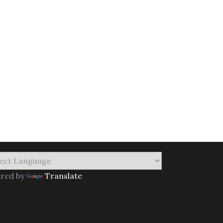
red by
Translate