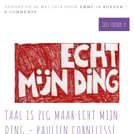
GEPOST OP 16 MEI 2014 DOOR
EMMY
IN
BOEKEN
/
6 COMMENTS
Lees verder »
TAAL IS ZEG MAAR ECHT MIJN
DING – PAULIEN CORNELISSE