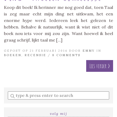
Koop dit boek! Ik herinner me nog goed dat, toen Taal
is zeg maar echt mijn ding net uitkwam, het een
enorme hype werd. Iedereen leek het gelezen te
hebben. Behalve ik natuurlijk, want ik wist niet of dit
boek nou iets voor mij zou zijn. Want hoewel ik heel
graag schrijf, lijkt taal me […]
GEPOST OP 21 FEBRUARI 2014 DOOR
EMMY
IN
BOEKEN
,
RECENSIE
/
8 COMMENTS
Lees verder »
Enter
a
search
query
volg mij