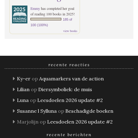
Emmy
has completed her goal
of reading 100 books in 2025!
185 of
100 (100%)
view books
recente reacties
Ky-er
op
Aquamarkers van de action
Lilian
op
Diersymboliek: de muis
Luna
op
Leesdoelen 2026 update #2
Susanne l Sylluna
op
Beschadigde boeken
Marjolijn
op
Leesdoelen 2026 update #2
recente berichten