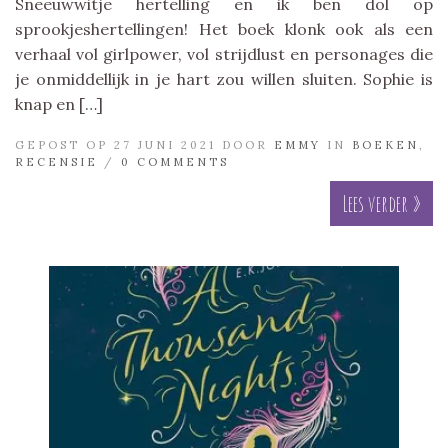
Sneeuwwitje hertelling en ik ben dol op
sprookjeshertellingen! Het boek klonk ook als een
verhaal vol girlpower, vol strijdlust en personages die
je onmiddellijk in je hart zou willen sluiten. Sophie is
knap en […]
GEPOST OP 27 JUNI 2021 DOOR
EMMY
IN
BOEKEN
,
RECENSIE
/
0 COMMENTS
Lees verder »