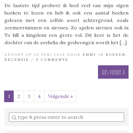
De laatste tijd probeer ik heel veel van mijn eigen
boeken te lezen en heb ik ook een aantal boeken
gelezen met een zelfde soort achtergrond, zoals
zeemeerminnen en sirenes. Zo spelen sirenes ook in
To kill a kingdom een grote rol. Dit keer is het de
dochter van de zeeheks die gedwongen wordt het […]
GEPOST OP 20 JUNI 2020 DOOR
EMMY
IN
BOEKEN
,
RECENSIE
/
0 COMMENTS
Lees verder »
1
2
3
4
Volgende »
Enter
a
search