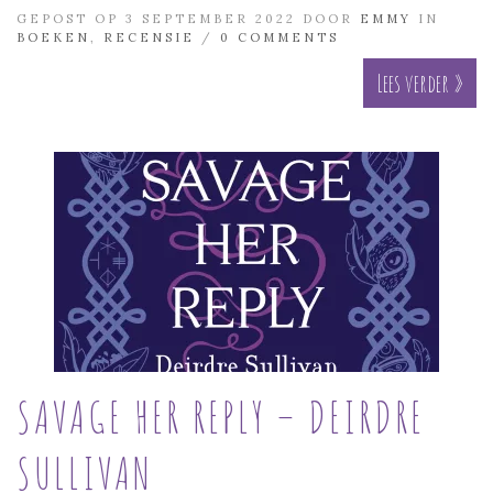
GEPOST OP 3 SEPTEMBER 2022 DOOR
EMMY
IN
BOEKEN
,
RECENSIE
/
0 COMMENTS
Lees verder »
SAVAGE HER REPLY – DEIRDRE
SULLIVAN