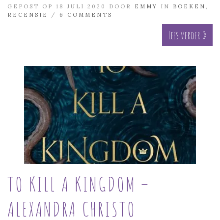
GEPOST OP 18 JULI 2020 DOOR
EMMY
IN
BOEKEN
,
RECENSIE
/
6 COMMENTS
Lees verder »
TO KILL A KINGDOM –
ALEXANDRA CHRISTO