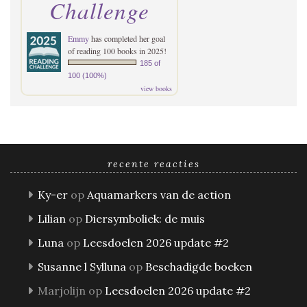
Challenge
Emmy
has completed her goal
of reading 100 books in 2025!
185 of
100 (100%)
view books
recente reacties
Ky-er
op
Aquamarkers van de action
Lilian
op
Diersymboliek: de muis
Luna
op
Leesdoelen 2026 update #2
Susanne l Sylluna
op
Beschadigde boeken
Marjolijn
op
Leesdoelen 2026 update #2