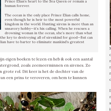
Prince Elian’s heart to the Sea Queen or remain a
human forever.
The ocean is the only place Prince Elian calls home,
even though he is heir to the most powerful
kingdom in the world. Hunting sirens is more than an
unsavory hobby—it’s his calling. When he rescues a
drowning woman in the ocean, she’s more than what
the key to destroying all of sirenkind for good—But can
lian have to barter to eliminate mankind’s greatest
mijn eigen boeken te lezen en heb ik ook een aantal
htergrond, zoals zeemeerminnen en sirenes. Zo
n grote rol. Dit keer is het de dochter van de
an een prins te veroveren, om hem te kunnen