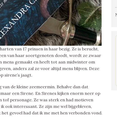
7 harten van 17 prinsen in haar bezig. Ze is berucht,
a een van haar soortgenoten doodt, wordt ze zwaar
en mens gemaakt en heeft tot aan midwinter om
geven, anders zal ze voor altijd mens blijven. Deze
p sirene’s jaagt.
ing van de kleine zeemeermin. Behalve dan dat
maar een Sirene. En Sirenes kijken enorm neer op
 tof personage. Ze was sterk en had motieven
 ik ook interessant. Ze zijn me wel bijgebleven,
ht het gevoel had dat ik me met hen verbonden vond.