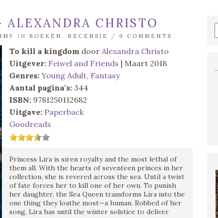
– ALEXANDRA CHRISTO
MMY
IN
BOEKEN
,
RECENSIE
/
0 COMMENTS
To kill a kingdom
door
Alexandra Christo
Uitgever:
Feiwel and Friends
| Maart 2018
Genres:
Young Adult
,
Fantasy
Aantal pagina's:
344
ISBN:
9781250112682
Uitgave:
Paperback
Goodreads
Princess Lira is siren royalty and the most lethal of
them all. With the hearts of seventeen princes in her
collection, she is revered across the sea. Until a twist
of fate forces her to kill one of her own. To punish
her daughter, the Sea Queen transforms Lira into the
one thing they loathe most—a human. Robbed of her
song, Lira has until the winter solstice to deliver