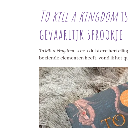
To kill a kingdom
i
gevaarlijk sprookje
To kill a kingdom
is een duistere hertell
boeiende elementen heeft, vond ik het q