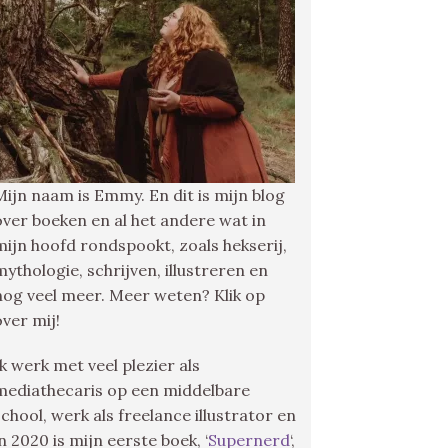
Mijn naam is Emmy. En dit is mijn blog
over boeken en al het andere wat in
mijn hoofd rondspookt, zoals hekserij,
mythologie, schrijven, illustreren en
nog veel meer. Meer weten? Klik op
over mij!
Ik werk met veel plezier als
mediathecaris op een middelbare
school, werk als freelance illustrator en
in 2020 is mijn eerste boek, ‘
Supernerd
‘,