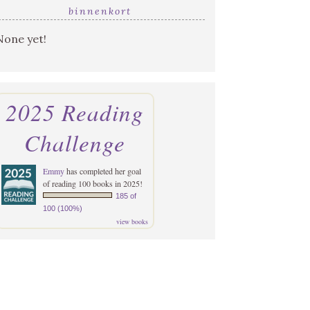
binnenkort
None yet!
2025 Reading
Challenge
Emmy
has completed her goal
of reading 100 books in 2025!
185 of
100 (100%)
view books