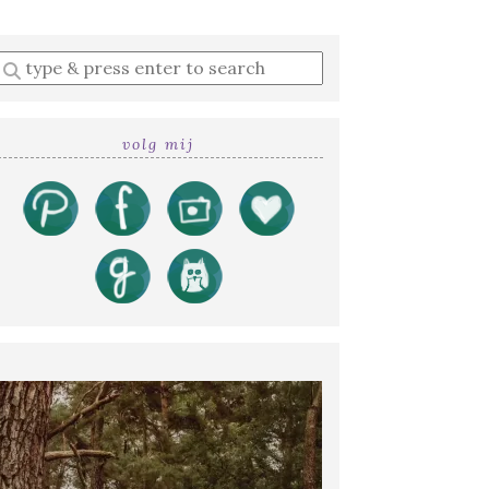
Enter
a
search
query
volg mij