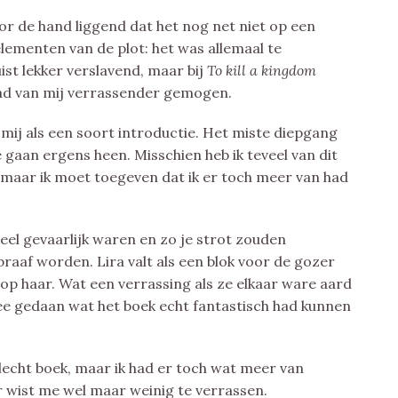
oor de hand liggend dat het nog net niet op een
elementen van de plot: het was allemaal te
ist lekker verslavend, maar bij
To kill a kingdom
ad van mij verrassender gemogen.
mij als een soort introductie. Het miste diepgang
we gaan ergens heen. Misschien heb ik teveel van dit
, maar ik moet toegeven dat ik er toch meer van had
heel gevaarlijk waren en zo je strot zouden
braaf worden. Lira valt als een blok voor de gozer
j op haar. Wat een verrassing als ze elkaar ware aard
ee gedaan wat het boek echt fantastisch had kunnen
lecht boek, maar ik had er toch wat meer van
 wist me wel maar weinig te verrassen.