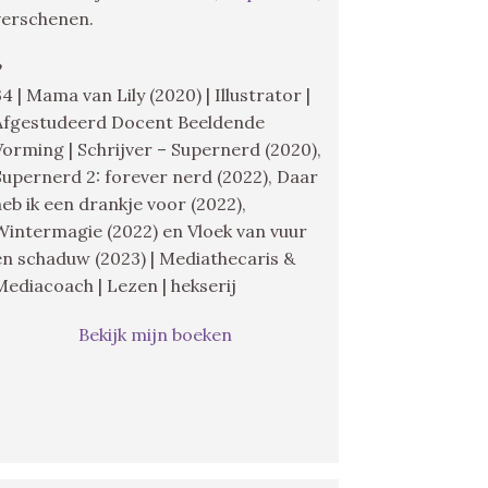
verschenen.
♥
34 | Mama van Lily (2020) | Illustrator |
Afgestudeerd Docent Beeldende
Vorming | Schrijver – Supernerd (2020),
Supernerd 2: forever nerd (2022), Daar
heb ik een drankje voor (2022),
Wintermagie (2022) en Vloek van vuur
en schaduw (2023) | Mediathecaris &
Mediacoach | Lezen | hekserij
Bekijk mijn boeken