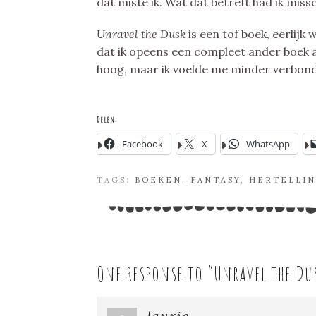
dat miste ik. Wat dat betreft had ik miss
Unravel the Dusk
is een tof boek, eerlijk
dat ik opeens een compleet ander boek aa
hoog, maar ik voelde me minder verbonde
Delen:
Facebook
X
WhatsApp
TAGS:
BOEKEN
,
FANTASY
,
HERTELLI
One response to “
Unravel the Dus
laurie