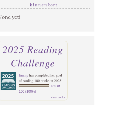
binnenkort
None yet!
2025 Reading
Challenge
Emmy
has completed her goal
of reading 100 books in 2025!
185 of
100 (100%)
view books