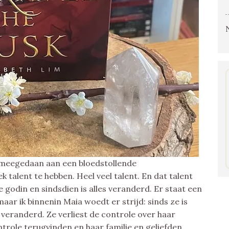
 meegedaan aan een bloedstollende
 talent te hebben. Heel veel talent. En dat talent
e godin en sindsdien is alles veranderd. Er staat een
maar ik binnenin Maia woedt er strijd: sinds ze is
veranderd. Ze verliest de controle over haar
trole terugvinden en haar familie en geliefden