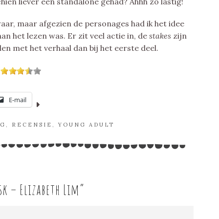
chien liever een standalone gehad? Ahhh zo lastig!
 waar, maar afgezien de personages had ik het idee
n het lezen was. Er zit veel actie in, de
stakes
zijn
n met het verhaal dan bij het eerste deel.
E-mail
NG
,
RECENSIE
,
YOUNG ADULT
k – Elizabeth Lim
”