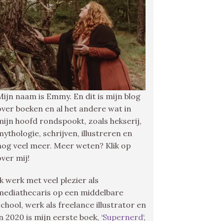
Mijn naam is Emmy. En dit is mijn blog
over boeken en al het andere wat in
mijn hoofd rondspookt, zoals hekserij,
mythologie, schrijven, illustreren en
nog veel meer. Meer weten? Klik op
over mij!
Ik werk met veel plezier als
mediathecaris op een middelbare
school, werk als freelance illustrator en
in 2020 is mijn eerste boek, ‘
Supernerd
‘,