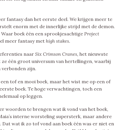
er fantasy dan het eerste deel. We krijgen meer te
telt enorm met de innerlijke strijd met de demon.
. Waar boek één een sprookjesachtige
Project
Veel meer fantasy met
high stakes.
referenties naar
Six Crimson Cranes,
het nieuwste
 ze één groot universum van hertellingen, waarbij
h verbonden zijn.
 een tof en mooi boek, maar het wist me op een of
t eerste boek. Te hoge verwachtingen, toch een
 helemaal op leggen.
er woorden te brengen wat ik vond van het boek,
 Maia’s interne worsteling supersterk, maar andere
 Dat wat ik zo tof vond aan boek één was er niet en