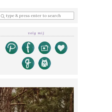
Enter
a
search
query
volg mij