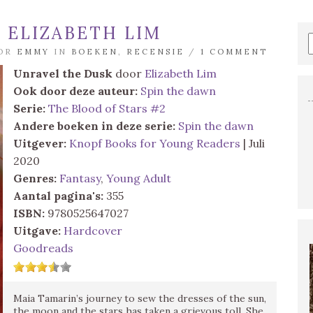
 ELIZABETH LIM
OOR
EMMY
IN
BOEKEN
,
RECENSIE
/
1 COMMENT
Unravel the Dusk
door
Elizabeth Lim
Ook door deze auteur:
Spin the dawn
Serie:
The Blood of Stars #2
Andere boeken in deze serie:
Spin the dawn
Uitgever:
Knopf Books for Young Readers
| Juli
2020
Genres:
Fantasy
,
Young Adult
Aantal pagina's:
355
ISBN:
9780525647027
Uitgave:
Hardcover
Goodreads
Maia Tamarin’s journey to sew the dresses of the sun,
the moon and the stars has taken a grievous toll. She