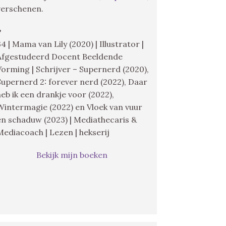
verschenen.
♥
34 | Mama van Lily (2020) | Illustrator |
Afgestudeerd Docent Beeldende
Vorming | Schrijver – Supernerd (2020),
Supernerd 2: forever nerd (2022), Daar
heb ik een drankje voor (2022),
Wintermagie (2022) en Vloek van vuur
en schaduw (2023) | Mediathecaris &
Mediacoach | Lezen | hekserij
Bekijk mijn boeken