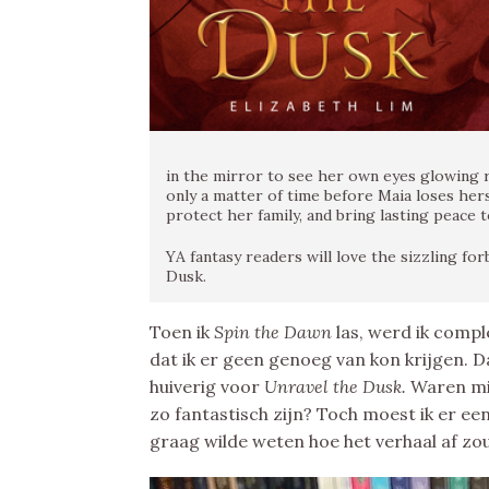
in the mirror to see her own eyes glowing re
only a matter of time before Maia loses hers
protect her family, and bring lasting peace 
YA fantasy readers will love the sizzling fo
Dusk.
Toen ik
Spin the Dawn
las, werd ik compl
dat ik er geen genoeg van kon krijgen. 
huiverig voor
Unravel the Dusk.
Waren mij
zo fantastisch zijn? Toch moest ik er ee
graag wilde weten hoe het verhaal af zou