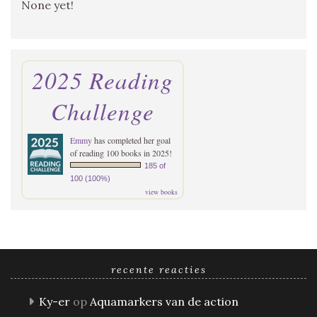
None yet!
2025 Reading
Challenge
Emmy
has completed her goal
of reading 100 books in 2025!
185 of
100 (100%)
view books
recente reacties
Ky-er
op
Aquamarkers van de action