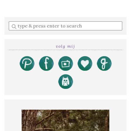
Enter
a
search
query
volg mij