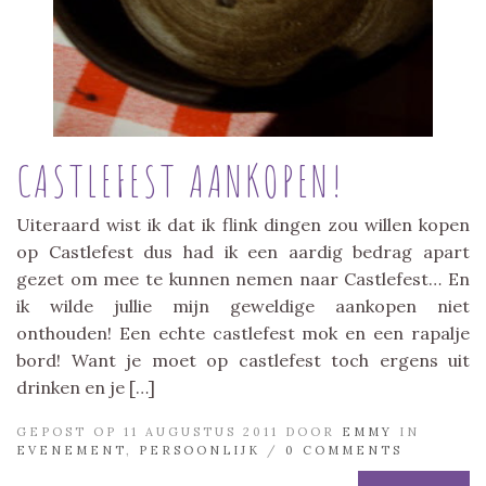
CASTLEFEST AANKOPEN!
Uiteraard wist ik dat ik flink dingen zou willen kopen
op Castlefest dus had ik een aardig bedrag apart
gezet om mee te kunnen nemen naar Castlefest… En
ik wilde jullie mijn geweldige aankopen niet
onthouden! Een echte castlefest mok en een rapalje
bord! Want je moet op castlefest toch ergens uit
drinken en je […]
GEPOST OP 11 AUGUSTUS 2011 DOOR
EMMY
IN
EVENEMENT
,
PERSOONLIJK
/
0 COMMENTS