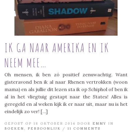
IK GA NAAR AMERIKA EN IK
NEEM MEE…
Oh mensen, ik ben zó positief zenuwachtig. Want
gisteravond ben ik al naar Rhenen vertrokken (woon
mama) en als jullie dit lezen sta ik op Schiphol of ben ik
al in het vliegtuig gestapt naar the States! Alles is
geregeld en al weken kijk ik er naar uit, maar nu is het
eindelijk zo ver! […]
GEPOST OP 18 OKTOBER 2014 DOOR
EMMY
IN
BOEKEN
,
PERSOONLIJK
/
11 COMMENTS