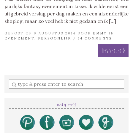
jaarlijks fantasy evenement in Lisse. Ik wilde eerst een
uitgebreid verslag per dag maken en een afzonderlijke
shoplog, maar zo veel heb ik niet gedaan en ik […]
GEPOST OP 9 AUGUSTUS 2014 DOOR
EMMY
IN
EVENEMENT
,
PERSOONLIJK
/
14 COMMENTS
Lees verder »
Enter
a
search
query
volg mij