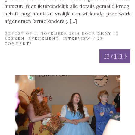
humeur. Toen ik uiteindelijk alle details gemaild kreeg,
heb ik nog nooit zo vrolijk een wiskunde proefwerk
afgenomen (arme kinders!). […]
GEPOST OP 11 NOVEMBER 2014 DOOR
EMMY
IN
BOEKEN
,
EVENEMENT
,
INTERVIEW
/
23
COMMENTS
Lees verder »