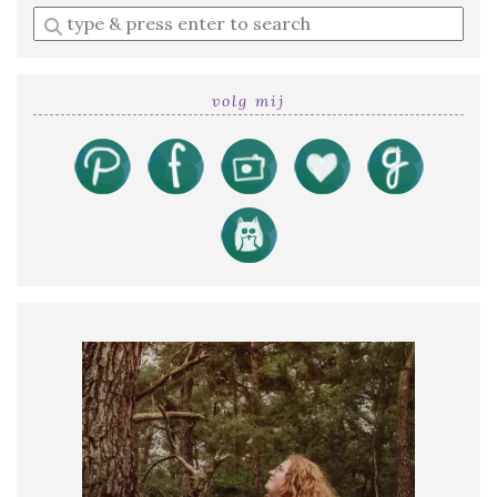
Enter
a
search
query
volg mij