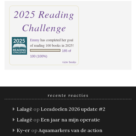
2025 Reading
Challenge
Emmy
has completed her goal
of reading 100 books in 2025!
185 of
100 (100%)
view books
recente reacties
Lalagè
op
Leesdoelen 2026 update #2
Lalagè
op
Een jaar na mijn operatie
Ky-er
op
Aquamarkers van de action