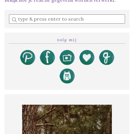
Enter
a
search
query
volg mij