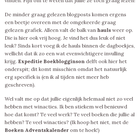
vinden. Fijn om te weten dat jullie ze toch graag lezen!
De minder graag gelezen blogposts komen ergens
een beetje overeen met de omgekeerde graag
gelezen grafiek. Alleen valt de balk van
hauls
weer op.
Die is hier ook vrij hoog. Je vind het dus leuk of niet
leuk? Sinds kort voeg ik de hauls binnen de dagboekjes,
wellicht dat ik zo een wat evenwichtigere invulling
krijg.
Expeditie Boekblogginson
delft ook hier het
onderspit; dit komt misschien omdat het natuurlijk
erg specifiek is (en ik al tijden niet meer heb
geschreven).
Wel valt me op dat jullie eigenlijk helemaal niet zo veel
hebben met winacties. Ik ben stiekem wel benieuwd
hoe dat komt? Te veel werk? Te veel boeken die jullie al
hebben? Te veel winacties? (Ik hoop het niet, met de
Boeken Adventskalender
om te hoek!)