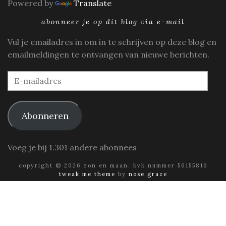
Powered by
Translate
abonneer je op dit blog via e-mail
Vul je emailadres in om in te schrijven op deze blog en
emailmeldingen te ontvangen van nieuwe berichten.
E-
mailadres
Abonneren
Voeg je bij 1.301 andere abonnees
copyright © 2026 zon en maan. kvk nummer 56155816
tweak me theme
by
nose graze