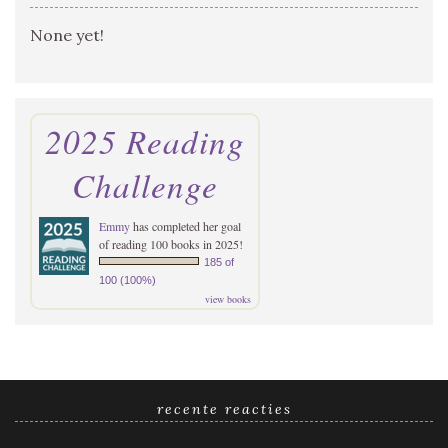
None yet!
2025 Reading
Challenge
Emmy
has completed her goal
of reading 100 books in 2025!
185 of
100 (100%)
view books
recente reacties