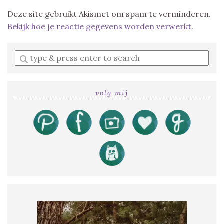
Deze site gebruikt Akismet om spam te verminderen.
Bekijk hoe je reactie gegevens worden verwerkt
.
Enter
a
search
query
volg mij