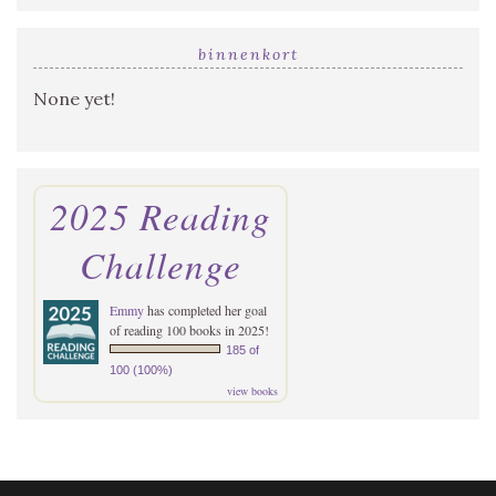
binnenkort
None yet!
2025 Reading
Challenge
Emmy
has completed her goal
of reading 100 books in 2025!
185 of
100 (100%)
view books