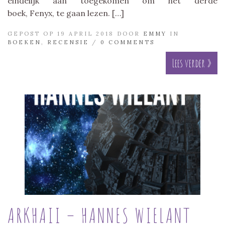
eindelijk aan toegekomen om het derde
boek, Fenyx, te gaan lezen. […]
GEPOST OP 19 APRIL 2018 DOOR
EMMY
IN
BOEKEN
,
RECENSIE
/
0 COMMENTS
Lees verder »
ARKHAII – HANNES WIELANT