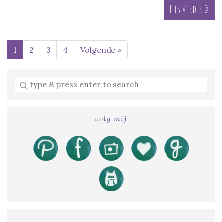
Lees verder »
1
2
3
4
Volgende »
Enter
a
search
query
volg mij