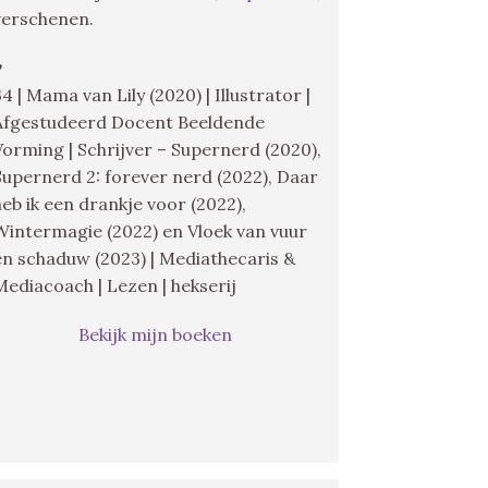
verschenen.
♥
34 | Mama van Lily (2020) | Illustrator |
Afgestudeerd Docent Beeldende
Vorming | Schrijver – Supernerd (2020),
Supernerd 2: forever nerd (2022), Daar
heb ik een drankje voor (2022),
Wintermagie (2022) en Vloek van vuur
en schaduw (2023) | Mediathecaris &
Mediacoach | Lezen | hekserij
Bekijk mijn boeken