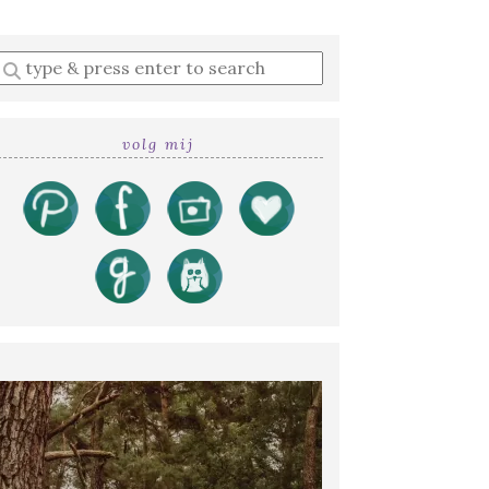
Enter
a
search
query
volg mij