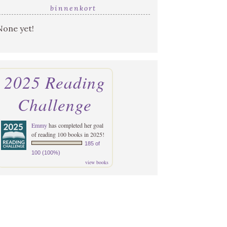
binnenkort
None yet!
2025 Reading
Challenge
Emmy
has completed her goal
of reading 100 books in 2025!
185 of
100 (100%)
view books