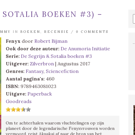
 SOTALIA BOEKEN #3) –
EMMY
IN
BOEKEN
,
RECENSIE
/
0 COMMENTS
Fenyx
door
Robert Bijman
Ook door deze auteur:
De Anumoria Initiatie
Serie:
De Segrijn & Sotalia boeken #3
Uitgever:
Zilverbron
| Augustus 2017
Genres:
Fantasy
,
Sciencefiction
Aantal pagina's:
460
ISBN:
9789463081023
Uitgave:
Paperback
Goodreads
Om te achterhalen waarom vluchtelingen op zijn
planeet door de legendarische Fenyxvrouwen worden
vermoord, reist Akuakai af naar de bron van het