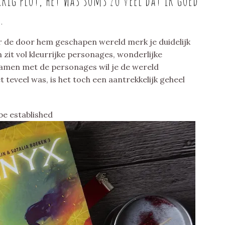
kig plot, het was soms zo veel dat ik goed
.
r de door hem geschapen wereld merk je duidelijk
n zit vol kleurrijke personages, wonderlijke
Samen met de personages wil je de wereld
teveel was, is het toch een aantrekkelijk geheel
be established