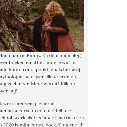
Mijn naam is Emmy. En dit is mijn blog
over boeken en al het andere wat in
mijn hoofd rondspookt, zoals hekserij,
mythologie, schrijven, illustreren en
nog veel meer. Meer weten? Klik op
over mij!
Ik werk met veel plezier als
mediathecaris op een middelbare
school, werk als freelance illustrator en
in 2020 is mijn eerste boek, ‘
Supernerd
‘,