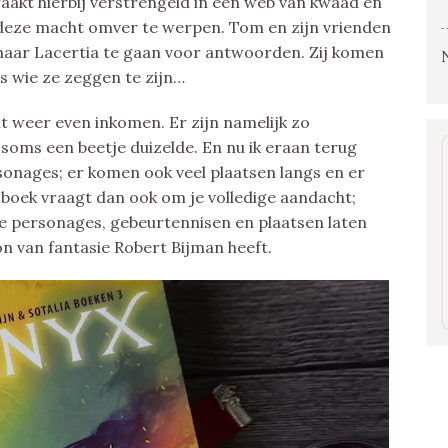
 raakt hierbij verstrengeld in een web van kwaad en
m deze macht omver te werpen. Tom en zijn vrienden
naar Lacertia te gaan voor antwoorden. Zij komen
is wie ze zeggen te zijn…
t weer even inkomen. Er zijn namelijk zo
soms een beetje duizelde. En nu ik eraan terug
rsonages; er komen ook veel plaatsen langs en er
 boek vraagt dan ook om je volledige aandacht;
die personages, gebeurtennisen en plaatsen laten
on van fantasie Robert Bijman heeft.