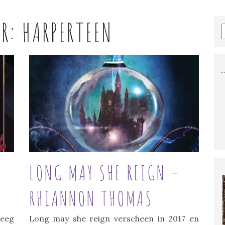
ER:
HARPERTEEN
LONG MAY SHE REIGN –
RHIANNON THOMAS
reeg
Long may she reign verscheen in 2017 en