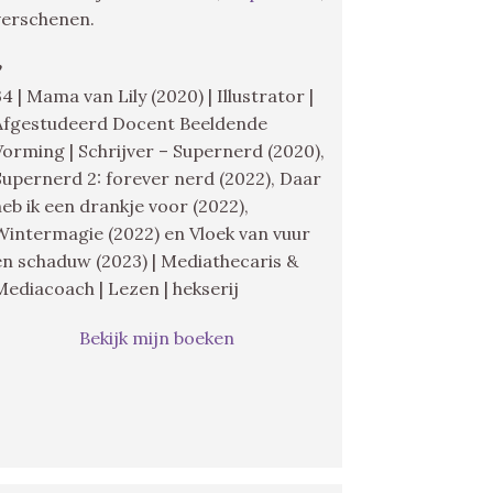
verschenen.
♥
34 | Mama van Lily (2020) | Illustrator |
Afgestudeerd Docent Beeldende
Vorming | Schrijver – Supernerd (2020),
Supernerd 2: forever nerd (2022), Daar
heb ik een drankje voor (2022),
Wintermagie (2022) en Vloek van vuur
en schaduw (2023) | Mediathecaris &
Mediacoach | Lezen | hekserij
Bekijk mijn boeken