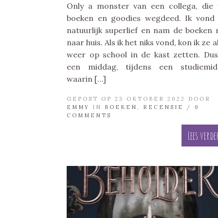
Only a monster van een collega, die
boeken en goodies wegdeed. Ik vond
natuurlijk superlief en nam de boeken
naar huis. Als ik het niks vond, kon ik ze al
weer op school in de kast zetten. Du
een middag, tijdens een studiemid
waarin […]
GEPOST OP 23 OKTOBER 2022 DOOR
EMMY
IN
BOEKEN
,
RECENSIE
/
0
COMMENTS
Lees verde