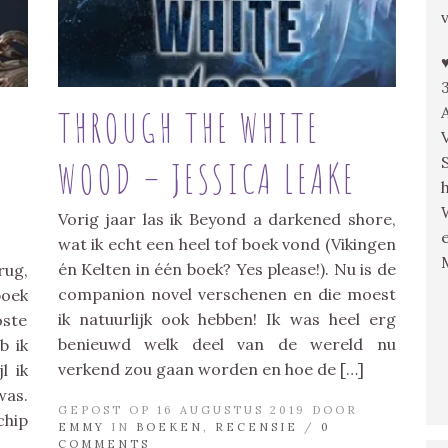
THROUGH THE WHITE
WOOD – JESSICA LEAKE
Vorig jaar las ik Beyond a darkened shore,
wat ik echt een heel tof boek vond (Vikingen
én Kelten in één boek? Yes please!). Nu is de
rug,
companion novel verschenen en die moest
boek
ik natuurlijk ook hebben! Ik was heel erg
oste
benieuwd welk deel van de wereld nu
b ik
verkend zou gaan worden en hoe de […]
l ik
was.
GEPOST OP 16 AUGUSTUS 2019 DOOR
chip
EMMY
IN
BOEKEN
,
RECENSIE
/
0
COMMENTS