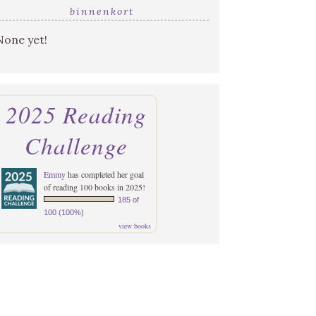
binnenkort
None yet!
2025 Reading
Challenge
Emmy
has completed her goal
of reading 100 books in 2025!
185 of
100 (100%)
view books