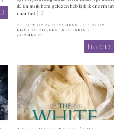
TS
ik. En nu ik hem gelezen heb kijk ik enorm uit
r »
naar het […]
GEPOST OP 24 NOVEMBER 2017 DOOR
EMMY
IN
BOEKEN
,
RECENSIE
/
0
COMMENTS
Lees verder »