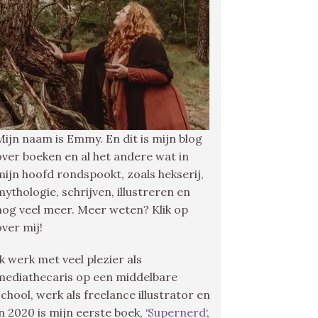
Mijn naam is Emmy. En dit is mijn blog
over boeken en al het andere wat in
mijn hoofd rondspookt, zoals hekserij,
mythologie, schrijven, illustreren en
nog veel meer. Meer weten? Klik op
over mij!
Ik werk met veel plezier als
mediathecaris op een middelbare
school, werk als freelance illustrator en
in 2020 is mijn eerste boek, ‘
Supernerd
‘,