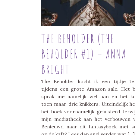
THE BEHOLDER (THE
BEHOLDER #1) – ANNA
BRIGHT
The Beholder kocht ik een tijdje te
tijdens een grote Amazon sale. Het 
sprak me namelijk wel aan en het k
toen maar drie knikkers. Uiteindelijk he
het boek voornamelijk geluisterd terwij
mijn mediatheek aan het verbouwen 
Benieuwd naar dit fantasyboek met s
op de kaft? Lees dan snel verder wat […]