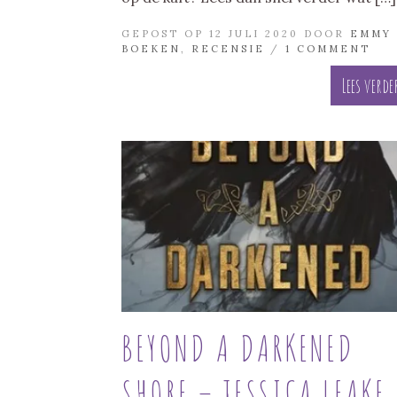
GEPOST OP 12 JULI 2020 DOOR
EMMY
BOEKEN
,
RECENSIE
/
1 COMMENT
Lees verde
BEYOND A DARKENED
SHORE – JESSICA LEAKE