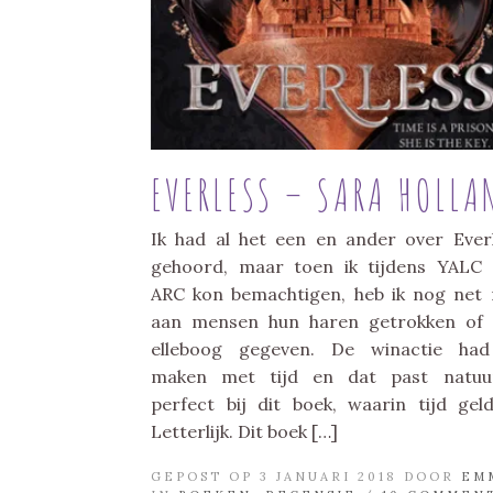
EVERLESS – SARA HOLLA
Ik had al het een en ander over Ever
gehoord, maar toen ik tijdens YALC
ARC kon bemachtigen, heb ik nog net 
aan mensen hun haren getrokken of
elleboog gegeven. De winactie had
maken met tijd en dat past natuur
perfect bij dit boek, waarin tijd geld
Letterlijk. Dit boek […]
GEPOST OP 3 JANUARI 2018 DOOR
EM