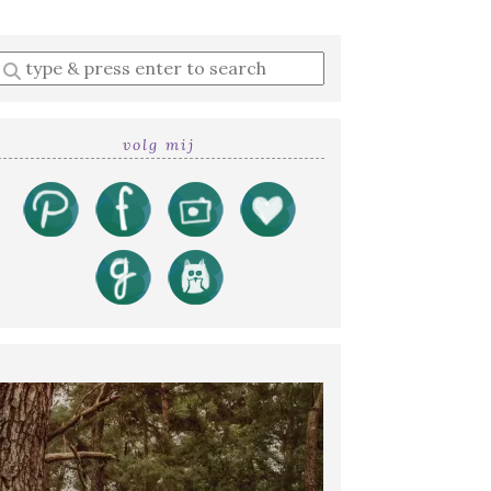
Enter
a
search
query
volg mij