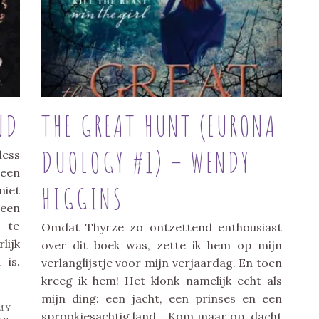
ND
THE GREAT HUNT (EURONA
DUOLOGY #1) – WENDY
less
 een
HIGGINS
niet
 een
 te
Omdat Thyrze zo ontzettend enthousiast
lijk
over dit boek was, zette ik hem op mijn
 is.
verlanglijstje voor mijn verjaardag. En toen
kreeg ik hem! Het klonk namelijk echt als
mijn ding: een jacht, een prinses en een
MY
sprookjesachtig land… Kom maar op, dacht