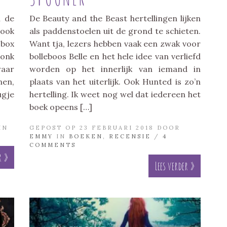
n de
De Beauty and the Beast hertellingen lijken
 ook
als paddenstoelen uit de grond te schieten.
box
Want tja, lezers hebben vaak een zwak voor
onk
bolleboos Belle en het hele idee van verliefd
waar
worden op het innerlijk van iemand in
nen,
plaats van het uiterlijk. Ook Hunted is zo’n
ugje
hertelling. Ik weet nog wel dat iedereen het
boek opeens […]
IN
GEPOST OP 23 FEBRUARI 2018 DOOR
EMMY
IN
BOEKEN
,
RECENSIE
/
4
COMMENTS
r »
Lees verder »