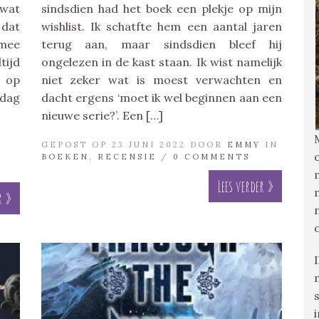
 wat
sindsdien had het boek een plekje op mijn
 dat
wishlist. Ik schatfte hem een aantal jaren
 mee
terug aan, maar sindsdien bleef hij
tijd
ongelezen in de kast staan. Ik wist namelijk
s op
niet zeker wat is moest verwachten en
dag
dacht ergens ‘moet ik wel beginnen aan een
nieuwe serie?’. Een […]
GEPOST OP 23 JUNI 2022 DOOR
EMMY
IN
BOEKEN
,
RECENSIE
/
0 COMMENTS
Lees verder »
r »