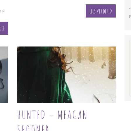
Lees verder »
IN
r »
HUNTED – MEAGAN
SPOONER