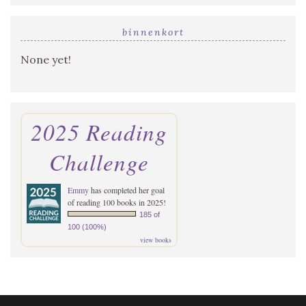
binnenkort
None yet!
2025 Reading
Challenge
Emmy
has completed her goal
of reading 100 books in 2025!
185 of
100 (100%)
view books