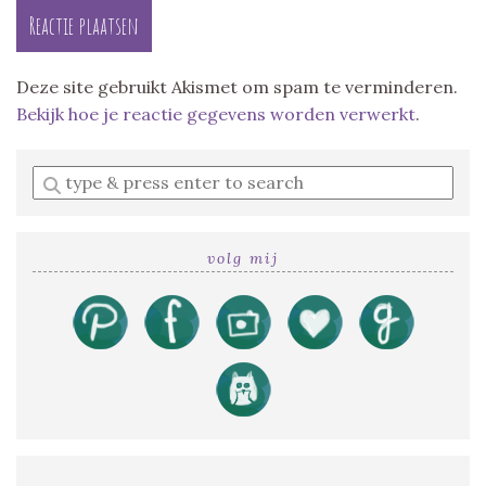
Deze site gebruikt Akismet om spam te verminderen.
Bekijk hoe je reactie gegevens worden verwerkt
.
Enter
a
search
query
volg mij