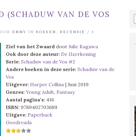
RD (SCHADUW VAN DE VOS
DOOR
EMMY
IN
BOEKEN
,
RECENSIE
/
1
Ziel van het Zwaard
door
Julie Kagawa
Ook door deze auteur:
De IJzerkoning
Serie:
Schaduw van de Vos #2
Andere boeken in deze serie:
Schaduw van de
Vos
Uitgever:
Harper Collins
| Juni 2019
Genres:
Young Adult
,
Fantasy
Aantal pagina's:
416
ISBN:
9789402703689
Uitgave:
Paperback
Goodreads