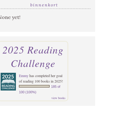
binnenkort
None yet!
2025 Reading
Challenge
Emmy
has completed her goal
of reading 100 books in 2025!
185 of
100 (100%)
view books