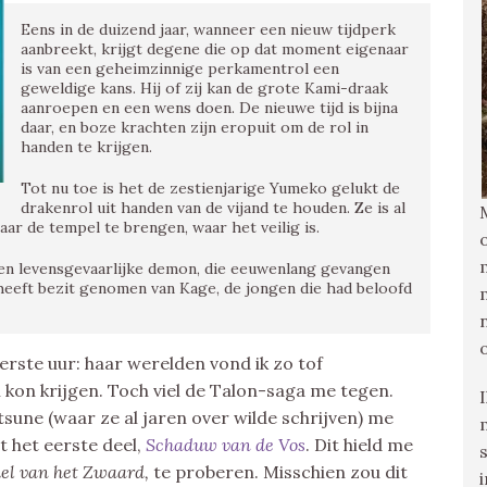
Eens in de duizend jaar, wanneer een nieuw tijdperk
aanbreekt, krijgt degene die op dat moment eigenaar
is van een geheimzinnige perkamentrol een
geweldige kans. Hij of zij kan de grote Kami-draak
aanroepen en een wens doen. De nieuwe tijd is bijna
daar, en boze krachten zijn eropuit om de rol in
handen te krijgen.
Tot nu toe is het de zestienjarige Yumeko gelukt de
drakenrol uit handen van de vijand te houden. Ze is al
ar de tempel te brengen, waar het veilig is.
 een levensgevaarlijke demon, die eeuwenlang gevangen
 heeft bezit genomen van Kage, de jongen die had beloofd
eerste uur: haar werelden vond ik zo tof
kon krijgen. Toch viel de Talon-saga me tegen.
tsune (waar ze al jaren over wilde schrijven) me
t het eerste deel,
Schaduw van de Vos
. Dit hield me
iel van het Zwaard,
te proberen. Misschien zou dit