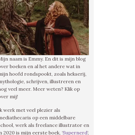
Mijn naam is Emmy. En dit is mijn blog
over boeken en al het andere wat in
mijn hoofd rondspookt, zoals hekserij,
mythologie, schrijven, illustreren en
nog veel meer. Meer weten? Klik op
over mij!
Ik werk met veel plezier als
mediathecaris op een middelbare
school, werk als freelance illustrator en
in 2020 is mijn eerste boek, ‘
Supernerd
‘,