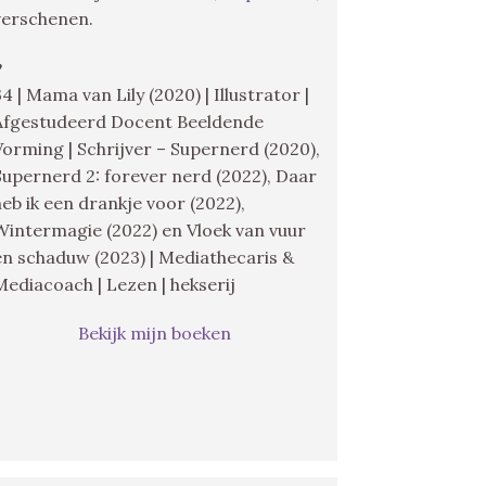
verschenen.
♥
34 | Mama van Lily (2020) | Illustrator |
Afgestudeerd Docent Beeldende
Vorming | Schrijver – Supernerd (2020),
Supernerd 2: forever nerd (2022), Daar
heb ik een drankje voor (2022),
Wintermagie (2022) en Vloek van vuur
en schaduw (2023) | Mediathecaris &
Mediacoach | Lezen | hekserij
Bekijk mijn boeken