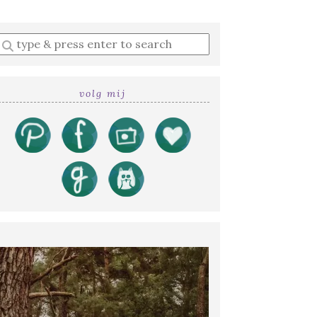
Enter
a
search
query
volg mij