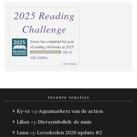
2025 Reading
Challenge
Emmy
has completed her goal
of reading 100 books in 2025!
185 of
100 (100%)
view books
recente reacties
Ky-er
op
Aquamarkers van de action
Lilian
op
Diersymboliek: de muis
Luna
op
Leesdoelen 2026 update #2