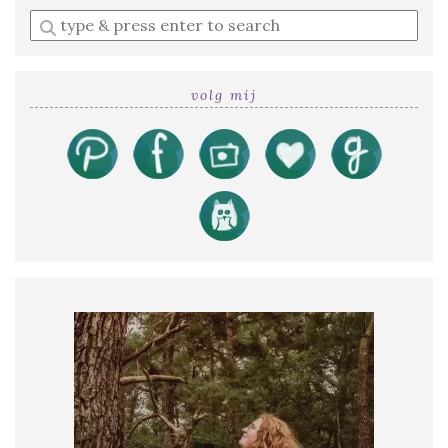
Enter
a
search
query
volg mij