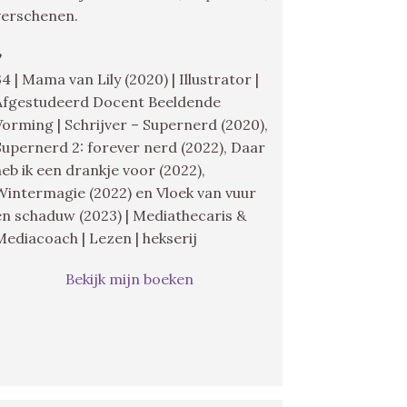
verschenen.
♥
34 | Mama van Lily (2020) | Illustrator |
Afgestudeerd Docent Beeldende
Vorming | Schrijver – Supernerd (2020),
Supernerd 2: forever nerd (2022), Daar
heb ik een drankje voor (2022),
Wintermagie (2022) en Vloek van vuur
en schaduw (2023) | Mediathecaris &
Mediacoach | Lezen | hekserij
Bekijk mijn boeken