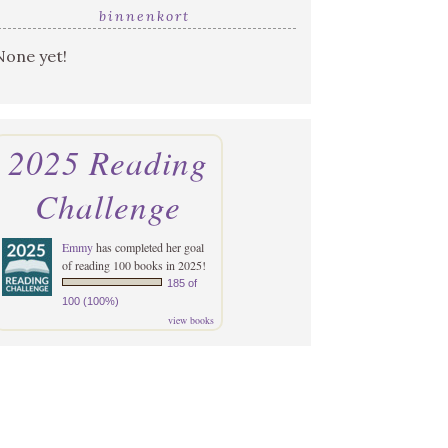
binnenkort
None yet!
2025 Reading
Challenge
Emmy
has completed her goal
of reading 100 books in 2025!
185 of
100 (100%)
view books