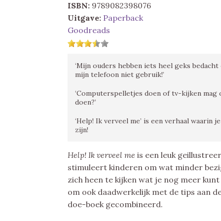
ISBN:
9789082398076
Uitgave:
Paperback
Goodreads
‘Mijn ouders hebben iets heel geks bedacht e
mijn telefoon niet gebruik!’
‘Computerspelletjes doen of tv-kijken mag o
doen?’
‘Help! Ik verveel me’ is een verhaal waarin j
zijn!
Help! Ik verveel me
is een leuk geillustre
stimuleert kinderen om wat minder bezig
zich heen te kijken wat je nog meer kunt
om ook daadwerkelijk met de tips aan de 
doe-boek gecombineerd.