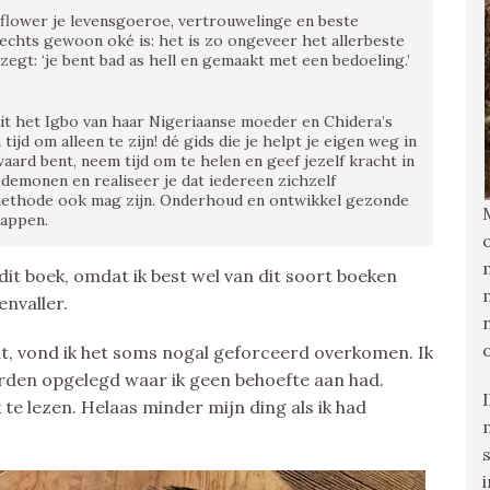
umflower je levensgoeroe, vertrouwelinge en beste
t slechts gewoon oké is: het is zo ongeveer het allerbeste
zegt: ‘je bent bad as hell en gemaakt met een bedoeling.’
t het Igbo van haar Nigeriaanse moeder en Chidera’s
jd om alleen te zijn! dé gids die je helpt je eigen weg in
aard bent, neem tijd om te helen en geef jezelf kracht in
emonen en realiseer je dat iedereen zichzelf
methode ook mag zijn. Onderhoud en ontwikkel gezonde
happen.
it boek, omdat ik best wel van dit soort boeken
envaller.
at, vond ik het soms nogal geforceerd overkomen. Ik
erden opgelegd waar ik geen behoefte aan had.
 te lezen. Helaas minder mijn ding als ik had