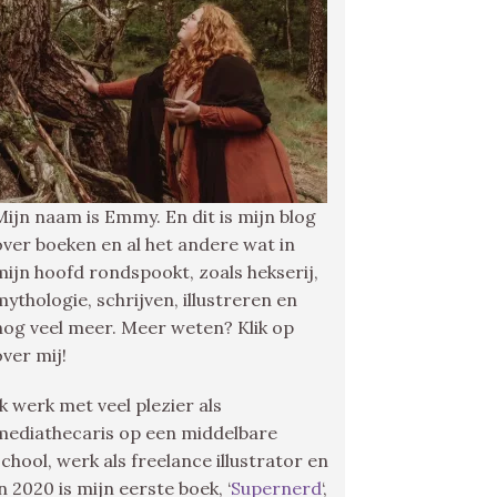
Mijn naam is Emmy. En dit is mijn blog
over boeken en al het andere wat in
mijn hoofd rondspookt, zoals hekserij,
mythologie, schrijven, illustreren en
nog veel meer. Meer weten? Klik op
over mij!
Ik werk met veel plezier als
mediathecaris op een middelbare
school, werk als freelance illustrator en
in 2020 is mijn eerste boek, ‘
Supernerd
‘,