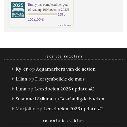
Emmy
has completed her goal
of reading 100 books in 2025!
185 of
100 (100%)
view books
recente reacties
Ky-er
op
Aquamarkers van de action
Lilian
op
Diersymboliek: de muis
Luna
op
Leesdoelen 2026 update #2
Susanne l Sylluna
op
Beschadigde boeken
Marjolijn
op
Leesdoelen 2026 update #2
recente berichten