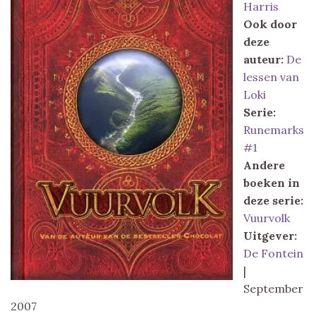
Harris
Ook door
deze
auteur:
De
lessen van
Loki
Serie:
Runemarks
#1
Andere
boeken in
deze serie:
Vuurvolk
Uitgever:
De Fontein
|
September
2007