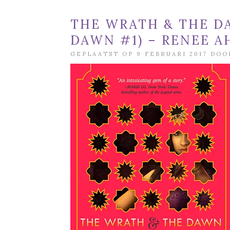
THE WRATH & THE D
DAWN #1) – RENEE A
GEPLAATST OP 9 FEBRUARI 2017 DO