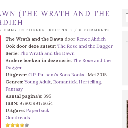
AWN (THE WRATH AND THE
HDIEH
OR
EMMY
IN
BOEKEN
,
RECENSIE
/
6 COMMENTS
The Wrath and the Dawn
door
Renee Ahdieh
Ook door deze auteur:
The Rose and the Dagger
Serie:
The Wrath and the Dawn
Andere boeken in deze serie:
The Rose and the
Dagger
Uitgever:
G.P. Putnam's Sons Books
| Mei 2015
Genres:
Young Adult
,
Romantiek
,
Hertelling
,
Fantasy
Aantal pagina's:
395
ISBN:
9780399176654
Uitgave:
Paperback
Goodreads