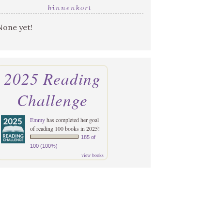
binnenkort
None yet!
2025 Reading
Challenge
Emmy
has completed her goal
of reading 100 books in 2025!
185 of
100 (100%)
view books