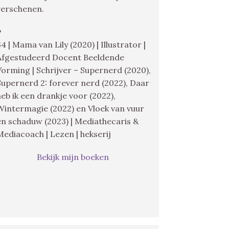
verschenen.
♥
34 | Mama van Lily (2020) | Illustrator |
Afgestudeerd Docent Beeldende
Vorming | Schrijver – Supernerd (2020),
Supernerd 2: forever nerd (2022), Daar
heb ik een drankje voor (2022),
Wintermagie (2022) en Vloek van vuur
en schaduw (2023) | Mediathecaris &
Mediacoach | Lezen | hekserij
Bekijk mijn boeken