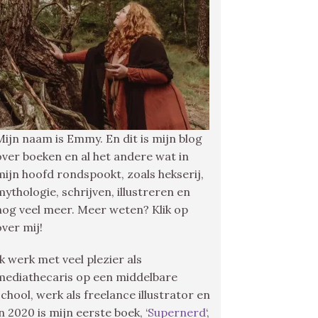
Mijn naam is Emmy. En dit is mijn blog
over boeken en al het andere wat in
mijn hoofd rondspookt, zoals hekserij,
mythologie, schrijven, illustreren en
nog veel meer. Meer weten? Klik op
over mij!
Ik werk met veel plezier als
mediathecaris op een middelbare
school, werk als freelance illustrator en
in 2020 is mijn eerste boek, ‘
Supernerd
‘,