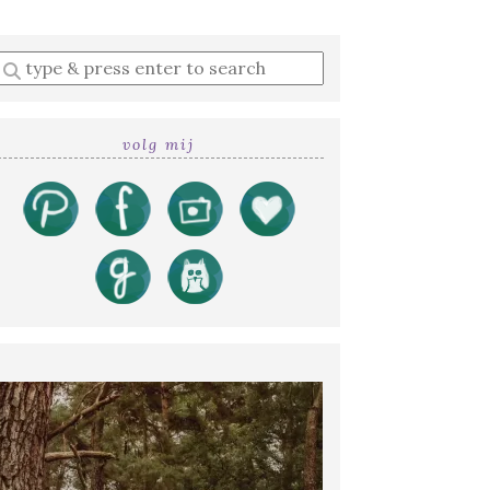
Enter
a
search
query
volg mij