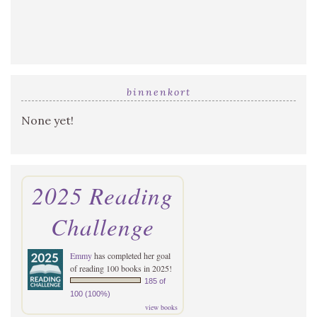
binnenkort
None yet!
2025 Reading
Challenge
Emmy
has completed her goal
of reading 100 books in 2025!
185 of
100 (100%)
view books