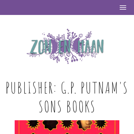
Togg
PUBLISHER:
G.P. PUTNAM'S
SONS BOOKS