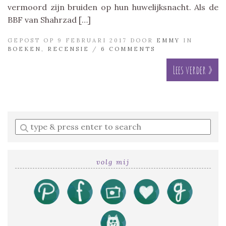
vermoord zijn bruiden op hun huwelijksnacht. Als de
BBF van Shahrzad […]
GEPOST OP 9 FEBRUARI 2017 DOOR
EMMY
IN
BOEKEN
,
RECENSIE
/
6 COMMENTS
Lees verder »
Enter
a
search
query
volg mij