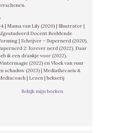
verschenen.
♥
34 | Mama van Lily (2020) | Illustrator |
Afgestudeerd Docent Beeldende
Vorming | Schrijver – Supernerd (2020),
Supernerd 2: forever nerd (2022), Daar
heb ik een drankje voor (2022),
Wintermagie (2022) en Vloek van vuur
en schaduw (2023) | Mediathecaris &
Mediacoach | Lezen | hekserij
Bekijk mijn boeken