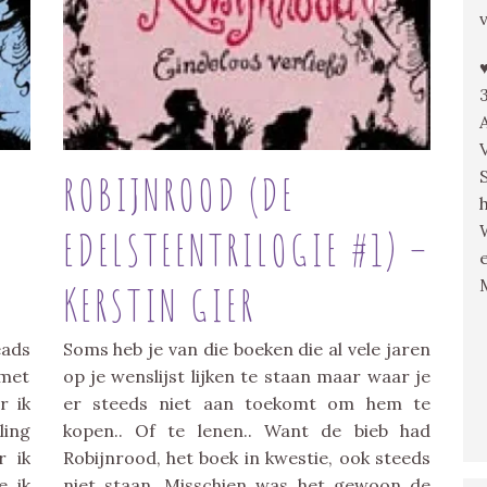
ROBIJNROOD (DE
EDELSTEENTRILOGIE #1) –
KERSTIN GIER
eads
Soms heb je van die boeken die al vele jaren
met
op je wenslijst lijken te staan maar waar je
r ik
er steeds niet aan toekomt om hem te
ling
kopen.. Of te lenen.. Want de bieb had
r ik
Robijnrood, het boek in kwestie, ook steeds
e ik
niet staan. Misschien was het gewoon de