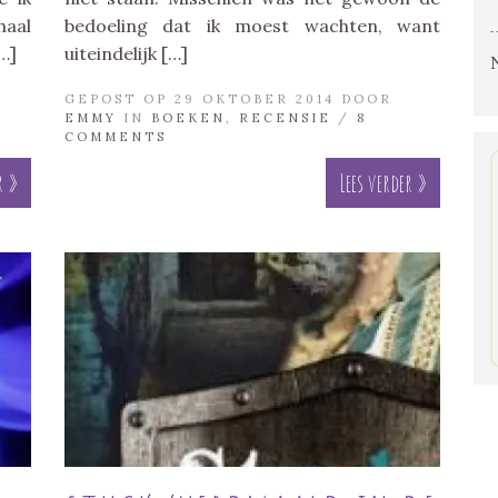
haal
bedoeling dat ik moest wachten, want
[…]
uiteindelijk […]
GEPOST OP 29 OKTOBER 2014 DOOR
EMMY
IN
BOEKEN
,
RECENSIE
/
8
COMMENTS
r »
Lees verder »