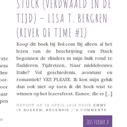
STUCK (VERDWAALD IN DE
TIJD) – LISA T. BERGREN
H
(RIVER OF TIME #1)
Koop dit boek bij Bol.com Bij alleen al het
lezen van de beschrijving van Stuck
begonnen de vlinders in mijn buik rond te
rste
fladderen. Tijdreizen.. Naar middeleeuws
ness
Italie? Vol geschiedenis, avontuur en
aduw
romantiek? YES PLEASE. Ik kon mijn geluk
oor.
dan ook niet op toen ik dit boek wist te
door
winnen op het lezersfeest. Esmee, die er […]
naar
ppen
GEPOST OP 30 APRIL 2014 DOOR
EMMY
IN
BOEKEN
,
RECENSIE
/
6 COMMENTS
N
Lees verder »