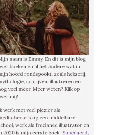
Mijn naam is Emmy. En dit is mijn blog
over boeken en al het andere wat in
mijn hoofd rondspookt, zoals hekserij,
mythologie, schrijven, illustreren en
nog veel meer. Meer weten? Klik op
over mij!
Ik werk met veel plezier als
mediathecaris op een middelbare
school, werk als freelance illustrator en
in 2020 is mijn eerste boek, ‘
Supernerd
‘,