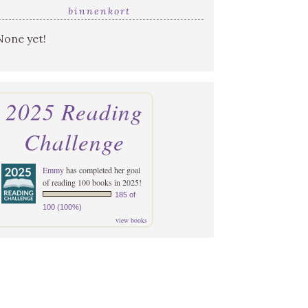
binnenkort
None yet!
2025 Reading
Challenge
Emmy
has completed her goal
of reading 100 books in 2025!
185 of
100 (100%)
view books