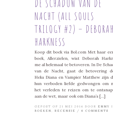
DE SCHADUW VAN DE
NACHT (ALL SOULS
TRILOGY #2) – DEBORA
HARKNESS
Koop dit boek via Bol.com Met haar ee
boek, Allerzielen, wist Deborah Hark
me al helemaal te betoveren. In De Sch
van de Nacht, gaat de betovering d
Heks Diana en Vampier Matthew zijn 
hun verboden liefde gedwongen om 
het verleden te reizen om te ontsna
aan de wet, maar ook om Diana’s […]
GEPOST OP 21 MEI 2014 DOOR
EMMY
I
BOEKEN
,
RECENSIE
/
6 COMMENTS