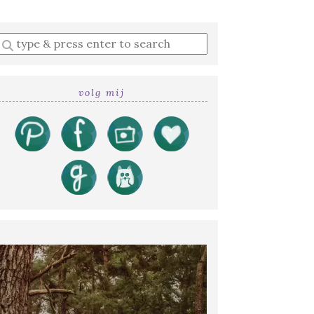
Enter
a
search
query
volg mij