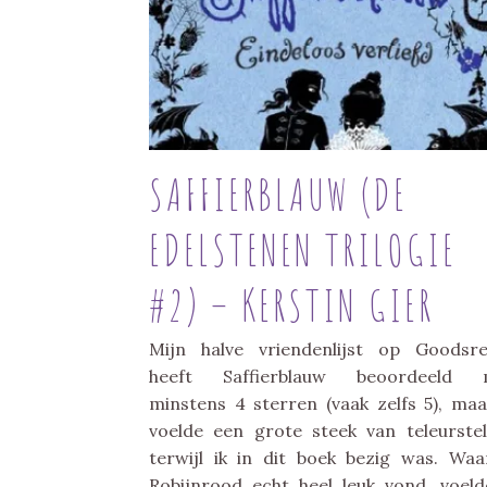
SAFFIERBLAUW (DE
EDELSTENEN TRILOGIE
#2) – KERSTIN GIER
Mijn halve vriendenlijst op Goodsr
heeft Saffierblauw beoordeeld 
minstens 4 sterren (vaak zelfs 5), maa
voelde een grote steek van teleurstel
terwijl ik in dit boek bezig was. Waa
Robijnrood echt heel leuk vond, voeld