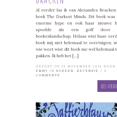
Al eerder las ik van Alexandra Bracken
boek The Darkest Minds. Dit boek was
enorme hype en ook haar nieuwe b
spoelde als een golf door 
boekenlandschap. Helaas wist haar eer
boek mij niet helemaal te overtuigen, 
wie weet wist dit boek me wel helemaal i
pakken. Ik heb het […]
GEPOST OP 19 NOVEMBER 2016 DOOR
EMMY
IN
BOEKEN
,
RECENSIE
/
2
COMMENTS
Lees verde