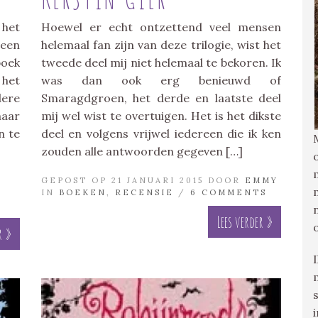
 het
Hoewel er echt ontzettend veel mensen
 een
helemaal fan zijn van deze trilogie, wist het
oek
tweede deel mij niet helemaal te bekoren. Ik
het
was dan ook erg benieuwd of
dere
Smaragdgroen, het derde en laatste deel
maar
mij wel wist te overtuigen. Het is het dikste
n te
deel en volgens vrijwel iedereen die ik ken
zouden alle antwoorden gegeven […]
GEPOST OP 21 JANUARI 2015 DOOR
EMMY
IN
BOEKEN
,
RECENSIE
/
6 COMMENTS
Lees verder »
r »