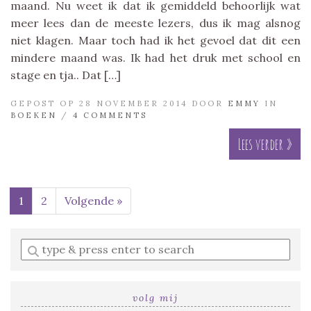
maand. Nu weet ik dat ik gemiddeld behoorlijk wat
meer lees dan de meeste lezers, dus ik mag alsnog
niet klagen. Maar toch had ik het gevoel dat dit een
mindere maand was. Ik had het druk met school en
stage en tja.. Dat […]
GEPOST OP 28 NOVEMBER 2014 DOOR
EMMY
IN
BOEKEN
/
4 COMMENTS
Lees verder »
1
2
Volgende »
Enter
a
search
query
volg mij