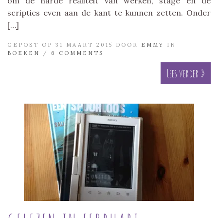
om de harde realiteit van werken, stage en de
scripties even aan de kant te kunnen zetten. Onder
[…]
GEPOST OP 31 MAART 2015 DOOR
EMMY
IN
BOEKEN
/
6 COMMENTS
Lees verder »