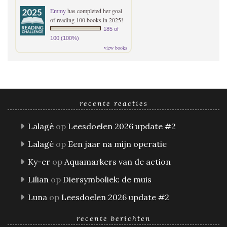
Emmy
has completed her goal
of reading 100 books in 2025!
185 of
100 (100%)
view books
recente reacties
Lalagè
op
Leesdoelen 2026 update #2
Lalagè
op
Een jaar na mijn operatie
Ky-er
op
Aquamarkers van de action
Lilian
op
Diersymboliek: de muis
Luna
op
Leesdoelen 2026 update #2
recente berichten