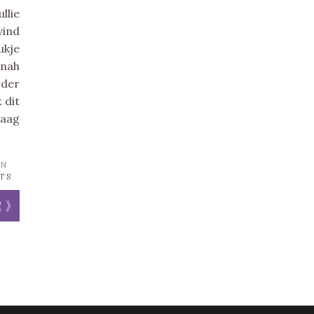
llie
vind
ukje
nnah
rder
 dit
raag
N
TS
r »