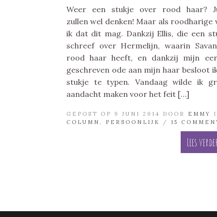
Weer een stukje over rood haar? Ju
zullen wel denken! Maar als roodharige 
ik dat dit mag. Dankzij Ellis, die een st
schreef over Hermelijn, waarin Sava
rood haar heeft, en dankzij mijn ee
geschreven ode aan mijn haar besloot ik
stukje te typen. Vandaag wilde ik g
aandacht maken voor het feit […]
GEPOST OP 9 JUNI 2014 DOOR
EMMY
I
COLUMN
,
PERSOONLIJK
/
15 COMMEN
Lees verde