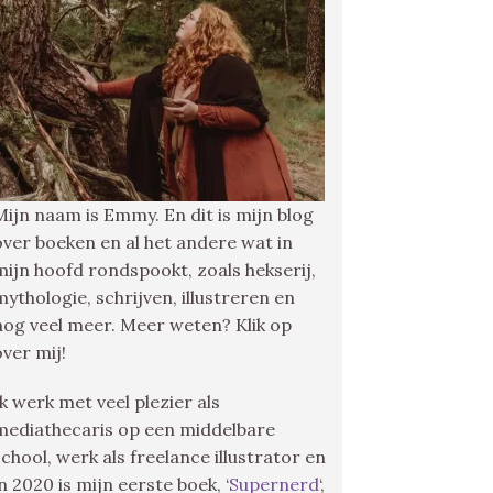
Mijn naam is Emmy. En dit is mijn blog
over boeken en al het andere wat in
mijn hoofd rondspookt, zoals hekserij,
mythologie, schrijven, illustreren en
nog veel meer. Meer weten? Klik op
over mij!
Ik werk met veel plezier als
mediathecaris op een middelbare
school, werk als freelance illustrator en
in 2020 is mijn eerste boek, ‘
Supernerd
‘,