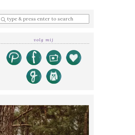
Enter
a
search
query
volg mij