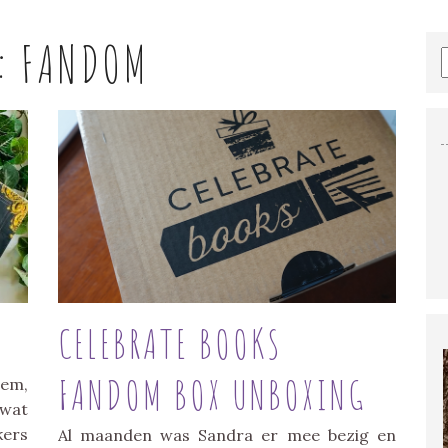
:
FANDOM
CELEBRATE BOOKS
FANDOM BOX UNBOXING
eem,
 wat
kers
Al maanden was Sandra er mee bezig en