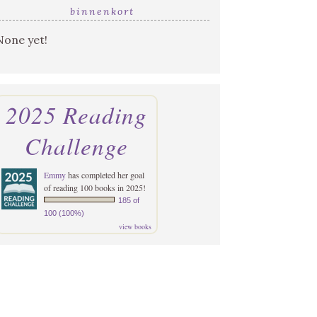
binnenkort
None yet!
2025 Reading
Challenge
Emmy
has completed her goal
of reading 100 books in 2025!
185 of
100 (100%)
view books