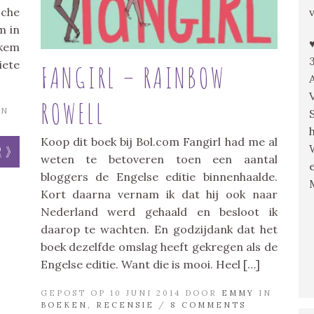
che
m in
ekem
iete
FANGIRL – RAINBOW
ROWELL
IN
Koop dit boek bij Bol.com Fangirl had me al
r »
weten te betoveren toen een aantal
bloggers de Engelse editie binnenhaalde.
Kort daarna vernam ik dat hij ook naar
Nederland werd gehaald en besloot ik
daarop te wachten. En godzijdank dat het
boek dezelfde omslag heeft gekregen als de
Engelse editie. Want die is mooi. Heel […]
GEPOST OP 10 JUNI 2014 DOOR
EMMY
IN
BOEKEN
,
RECENSIE
/
8 COMMENTS