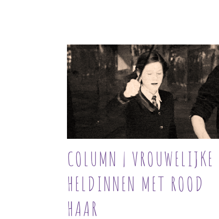
COLUMN | VROUWELIJKE
HELDINNEN MET ROOD
HAAR