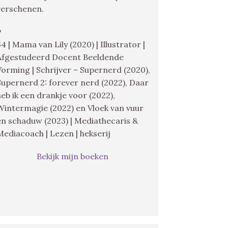
verschenen.
♥
34 | Mama van Lily (2020) | Illustrator |
Afgestudeerd Docent Beeldende
Vorming | Schrijver – Supernerd (2020),
Supernerd 2: forever nerd (2022), Daar
heb ik een drankje voor (2022),
Wintermagie (2022) en Vloek van vuur
en schaduw (2023) | Mediathecaris &
Mediacoach | Lezen | hekserij
Bekijk mijn boeken