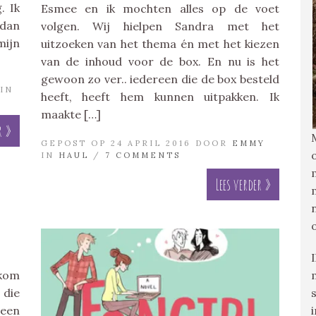
. Ik
Esmee en ik mochten alles op de voet
 dan
volgen. Wij hielpen Sandra met het
mijn
uitzoeken van het thema én met het kiezen
van de inhoud voor de box. En nu is het
gewoon zo ver.. iedereen die de box besteld
IN
heeft, heeft hem kunnen uitpakken. Ik
maakte […]
r »
GEPOST OP 24 APRIL 2016 DOOR
EMMY
IN
HAUL
/
7 COMMENTS
Lees verder »
tkom
 die
 een