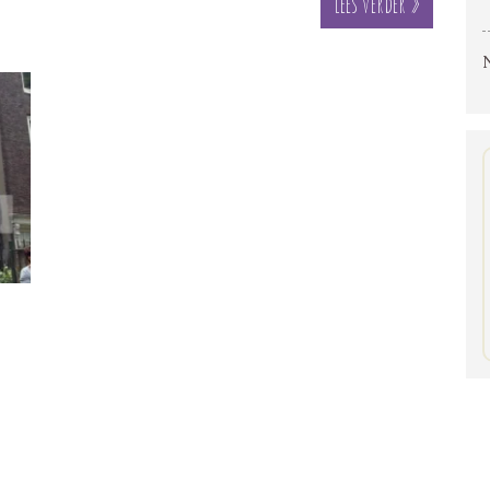
Lees verder »
F