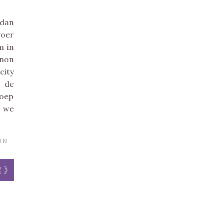
 dan
voer
m in
non
city
 de
oep
 we
IN
r »