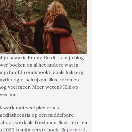
Mijn naam is Emmy. En dit is mijn blog
over boeken en al het andere wat in
mijn hoofd rondspookt, zoals hekserij,
mythologie, schrijven, illustreren en
nog veel meer. Meer weten? Klik op
over mij!
Ik werk met veel plezier als
mediathecaris op een middelbare
school, werk als freelance illustrator en
in 2020 is mijn eerste boek, ‘
Supernerd
‘,