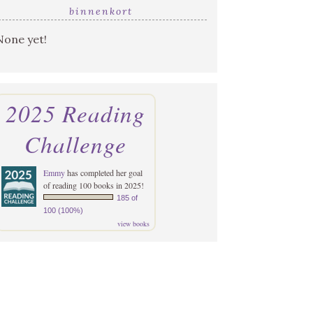
binnenkort
None yet!
2025 Reading
Challenge
Emmy
has completed her goal
of reading 100 books in 2025!
185 of
100 (100%)
view books