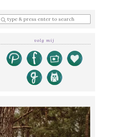
Enter
a
search
query
volg mij