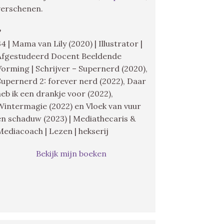
verschenen.
♥
34 | Mama van Lily (2020) | Illustrator |
Afgestudeerd Docent Beeldende
Vorming | Schrijver – Supernerd (2020),
Supernerd 2: forever nerd (2022), Daar
heb ik een drankje voor (2022),
Wintermagie (2022) en Vloek van vuur
en schaduw (2023) | Mediathecaris &
Mediacoach | Lezen | hekserij
Bekijk mijn boeken