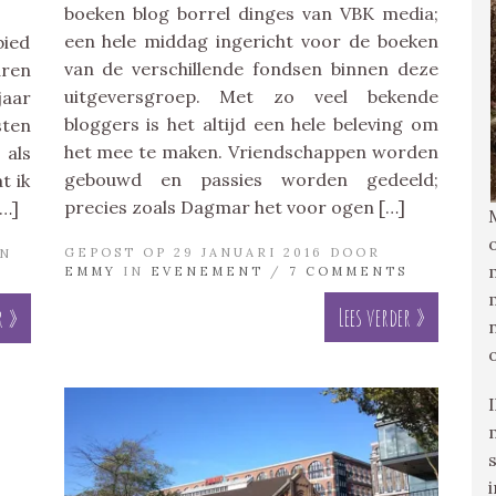
boeken blog borrel dinges van VBK media;
een hele middag ingericht voor de boeken
bied
van de verschillende fondsen binnen deze
ren
uitgeversgroep. Met zo veel bekende
jaar
bloggers is het altijd een hele beleving om
sten
het mee te maken. Vriendschappen worden
 als
gebouwd en passies worden gedeeld;
t ik
precies zoals Dagmar het voor ogen […]
[…]
GEPOST OP 29 JANUARI 2016 DOOR
N
EMMY
IN
EVENEMENT
/
7 COMMENTS
Lees verder »
r »