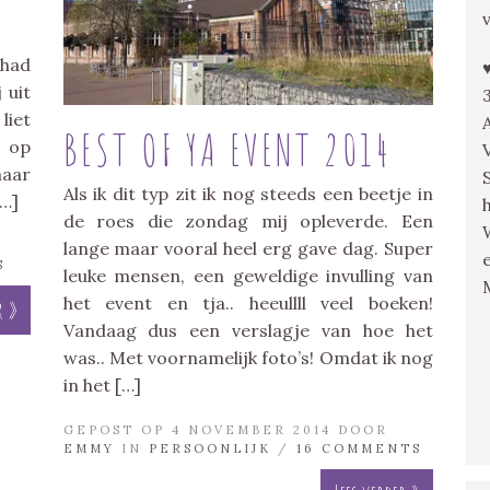
 had
 uit
liet
BEST OF YA EVENT 2014
a op
maar
Als ik dit typ zit ik nog steeds een beetje in
[…]
de roes die zondag mij opleverde. Een
lange maar vooral heel erg gave dag. Super
S
leuke mensen, een geweldige invulling van
het event en tja.. heeullll veel boeken!
r »
Vandaag dus een verslagje van hoe het
was.. Met voornamelijk foto’s! Omdat ik nog
in het […]
GEPOST OP 4 NOVEMBER 2014 DOOR
EMMY
IN
PERSOONLIJK
/
16 COMMENTS