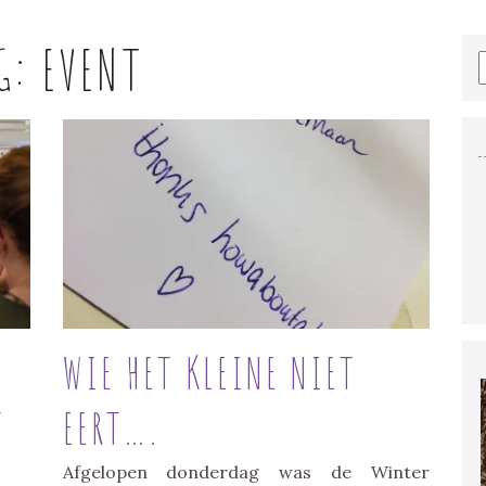
G:
EVENT
WIE HET KLEINE NIET
J
EERT….
Afgelopen donderdag was de Winter