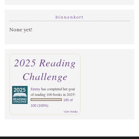
binnenkort
None yet!
2025 Reading
Challenge
Emmy
has completed her goal
of reading 100 books in 2025!
185 of
100 (100%)
view books