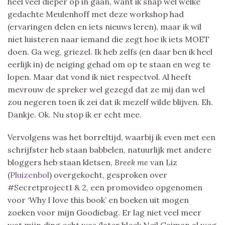
heel veel dieper op in gaan, want ik snap wel welke
gedachte Meulenhoff met deze workshop had
(ervaringen delen en iets nieuws leren), maar ik wil
niet luisteren naar iemand die zegt hoe ik iets MOET
doen. Ga weg, griezel. Ik heb zelfs (en daar ben ik heel
eerlijk in) de neiging gehad om op te staan en weg te
lopen. Maar dat vond ik niet respectvol. Al heeft
mevrouw de spreker wel gezegd dat ze mij dan wel
zou negeren toen ik zei dat ik mezelf wilde blijven. Eh.
Dankje. Ok. Nu stop ik er echt mee.
Vervolgens was het borreltijd, waarbij ik even met een
schrijfster heb staan babbelen, natuurlijk met andere
bloggers heb staan kletsen,
Breek me
van Liz
(
Pluizenbol
) overgekocht, gesproken over
#Secretproject1 & 2, een promovideo opgenomen
voor ‘Why I love this book’ en boeken uit mogen
zoeken voor mijn Goodiebag. Er lag niet veel meer
wat mijn ding echt was (later bleek Neil Gaiman al weg